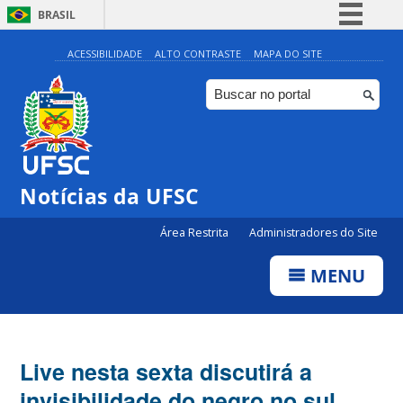
BRASIL
Simplifique!
ACESSIBILIDADE
ALTO CONTRASTE
MAPA DO SITE
Comunica BR
Participe
Acesso à informação
Legislação
Notícias da UFSC
Canais
Área Restrita
Administradores do Site
MENU
Live nesta sexta discutirá a
invisibilidade do negro no sul