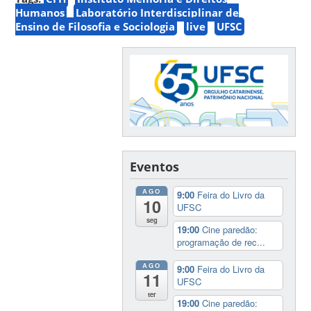
Humanos
Laboratório Interdisciplinar de
Ensino de Filosofia e Sociologia
live
UFSC
Eventos
AGO
9:00
Feira do Livro da
10
UFSC
seg
19:00
Cine paredão:
programação de rec...
AGO
9:00
Feira do Livro da
11
UFSC
ter
19:00
Cine paredão: