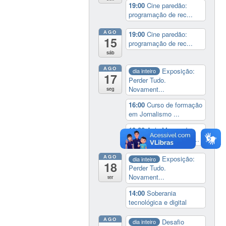
19:00
Cine paredão:
programação de rec...
AGO
19:00
Cine paredão:
15
programação de rec...
sáb
AGO
Exposição:
dia inteiro
17
Perder Tudo.
Novament...
seg
16:00
Curso de formação
em Jornalismo ...
19:00
Aula Magna do
IELA: Homenagem ao...
AGO
Exposição:
dia inteiro
18
Perder Tudo.
Novament...
ter
14:00
Soberania
tecnológica e digital
AGO
Desafio
dia inteiro