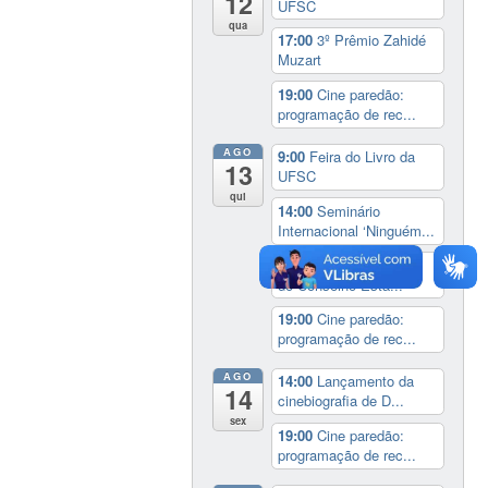
12
UFSC
qua
17:00
3º Prêmio Zahidé
Muzart
19:00
Cine paredão:
programação de rec...
AGO
9:00
Feira do Livro da
13
UFSC
qui
14:00
Seminário
Internacional ‘Ninguém...
14:30
Sessão Especial
do Conselho Esta...
19:00
Cine paredão:
programação de rec...
AGO
14:00
Lançamento da
14
cinebiografia de D...
sex
19:00
Cine paredão:
programação de rec...