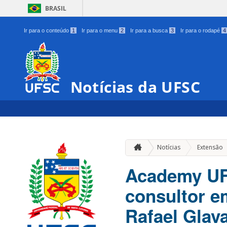
BRASIL
Ir para o conteúdo
1
Ir para o menu
2
Ir para a busca
3
Ir para o rodapé
4
Notícias da UFSC
Notícias
Extensão
Academy UF
consultor em
Rafael Glav