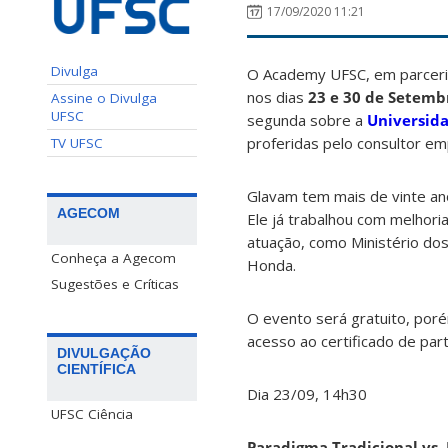
17/09/2020 11:21
Divulga
O Academy UFSC, em parceria
nos dias
23 e 30 de Setemb
Assine o Divulga
UFSC
segunda sobre a
Universid
proferidas pelo consultor emp
TV UFSC
Glavam tem mais de vinte ano
AGECOM
Ele já trabalhou com melho
atuação, como Ministério dos
Conheça a Agecom
Honda.
Sugestões e Críticas
O evento será gratuito, por
acesso ao certificado de part
DIVULGAÇÃO
CIENTÍFICA
Dia 23/09, 14h30
UFSC Ciência
Paradigma Tradicional vs