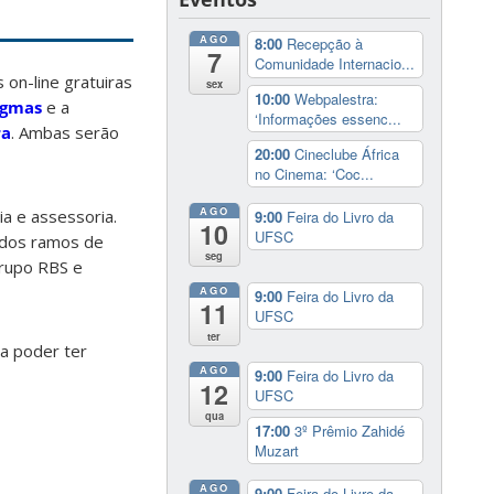
AGO
8:00
Recepção à
7
Comunidade Internacio...
on-line gratuiras
sex
10:00
Webpalestra:
igmas
e a
‘Informações essenc...
ra
. Ambas serão
20:00
Cineclube África
no Cinema: ‘Coc...
AGO
a e assessoria.
9:00
Feira do Livro da
10
UFSC
iados ramos de
seg
Grupo RBS e
AGO
9:00
Feira do Livro da
11
UFSC
ter
a poder ter
AGO
9:00
Feira do Livro da
12
UFSC
qua
17:00
3º Prêmio Zahidé
Muzart
AGO
9:00
Feira do Livro da