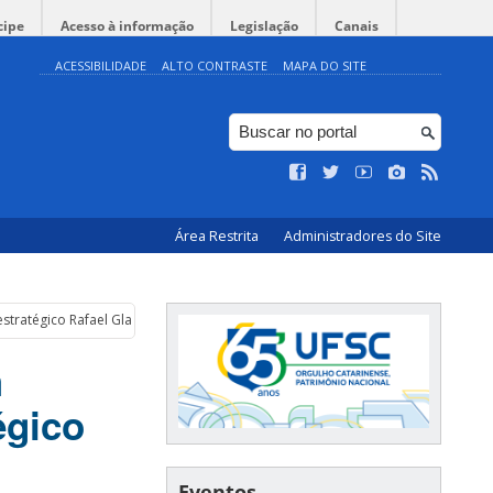
cipe
Acesso à informação
Legislação
Canais
ACESSIBILIDADE
ALTO CONTRASTE
MAPA DO SITE
Área Restrita
Administradores do Site
stratégico Rafael Glavam
m
égico
Eventos