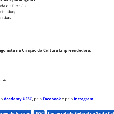
da de Decisão;
ctuation;
sation.
gonista na Criação da Cultura Empreendedora
:
ra.
 do
Academy UFSC
, pelo
Facebook
e pelo
Instagram
.
reendedorismo
UFSC
Universidade Federal de Santa Ca