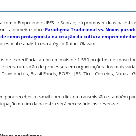
 com o Empreende UFFS e Sebrae, irá promover duas palestras 
ro
– a primeira sobre
Paradigma Tradicional vs. Novos parad
ade como protagonista na criação da cultura empreendedo
resarial e analista estratégico Rafael Glavam.
s de experiência, atuou em mais de 1.530 projetos de consultori
ria e reestruturação de processos em organizações dos mais var
 Transportes, Brasil Foods, BOB’s, JBS, Tirol, Correios, Natura, 
ém para receber o e-mail com o link da transmissão e também par
icipação no fim da palestra será necessário inscrever-se.
. Novos paradigmas
: