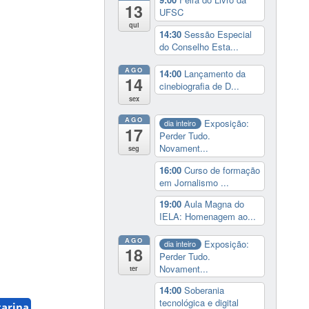
13
UFSC
qui
14:30
Sessão Especial
do Conselho Esta...
AGO
14:00
Lançamento da
14
cinebiografia de D...
sex
AGO
Exposição:
dia inteiro
17
Perder Tudo.
Novament...
seg
16:00
Curso de formação
em Jornalismo ...
19:00
Aula Magna do
IELA: Homenagem ao...
AGO
Exposição:
dia inteiro
18
Perder Tudo.
Novament...
ter
14:00
Soberania
tecnológica e digital
tarina