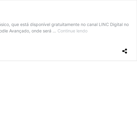
ico, que está disponível gratuitamente no canal LINC Digital no
Moodle Avançado, onde será …
Continue lendo
Abertas
inscrições
para
o
curso
Moodle
Avançado