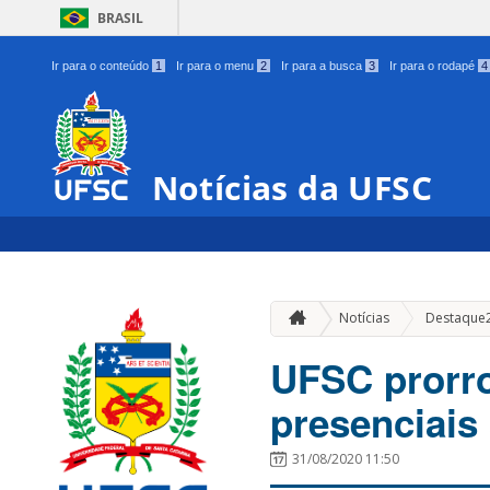
BRASIL
Ir para o conteúdo
1
Ir para o menu
2
Ir para a busca
3
Ir para o rodapé
4
Notícias da UFSC
Notícias
Destaque
UFSC prorro
presenciais
31/08/2020 11:50