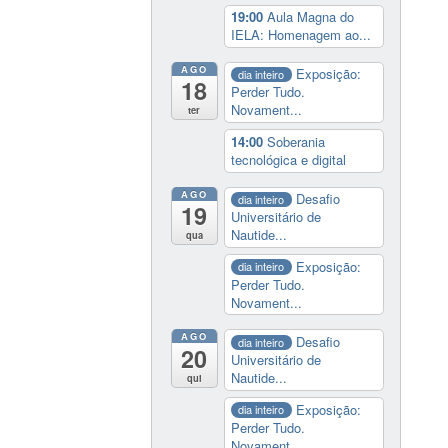
19:00
Aula Magna do
IELA: Homenagem ao...
AGO
Exposição:
dia inteiro
18
Perder Tudo.
Novament...
ter
14:00
Soberania
tecnológica e digital
AGO
Desafio
dia inteiro
19
Universitário de
Nautide...
qua
Exposição:
dia inteiro
Perder Tudo.
Novament...
AGO
Desafio
dia inteiro
20
Universitário de
Nautide...
qui
Exposição:
dia inteiro
Perder Tudo.
Novament...