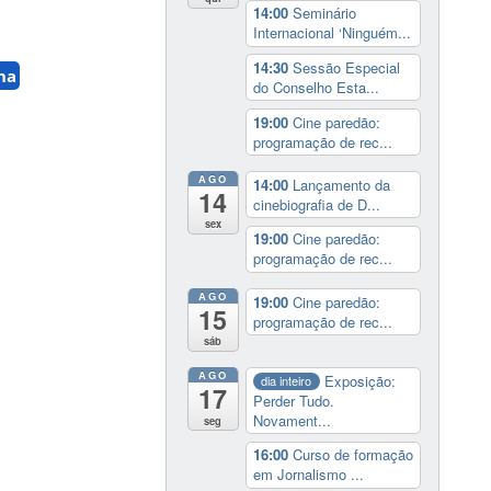
14:00
Seminário
Internacional ‘Ninguém...
14:30
Sessão Especial
na
do Conselho Esta...
19:00
Cine paredão:
programação de rec...
AGO
14:00
Lançamento da
14
cinebiografia de D...
sex
19:00
Cine paredão:
programação de rec...
AGO
19:00
Cine paredão:
15
programação de rec...
sáb
AGO
Exposição:
dia inteiro
17
Perder Tudo.
Novament...
seg
16:00
Curso de formação
em Jornalismo ...