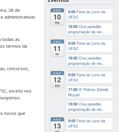
ira, 28 de
AGO
9:00
Feira do Livro da
10
e administrativas
UFSC
seg
19:00
Cine paredão:
programação de rec...
m todas as
AGO
9:00
Feira do Livro da
nos termos da
11
UFSC
ter
19:00
Cine paredão:
programação de rec...
as, concursos,
AGO
9:00
Feira do Livro da
12
UFSC
qua
17:00
3º Prêmio Zahidé
UFSC, exceto nos
Muzart
 suspenso.
19:00
Cine paredão:
programação de rec...
os novos que
AGO
9:00
Feira do Livro da
13
UFSC
qui