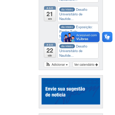
AGO
Desafio
dia inteiro
21
Universitário de
Nautide...
sex
Exposição:
dia inteiro
Perder Tudo.
Novament...
AGO
Desafio
dia inteiro
22
Universitário de
Nautide...
sáb
Adicionar
Ver calendário