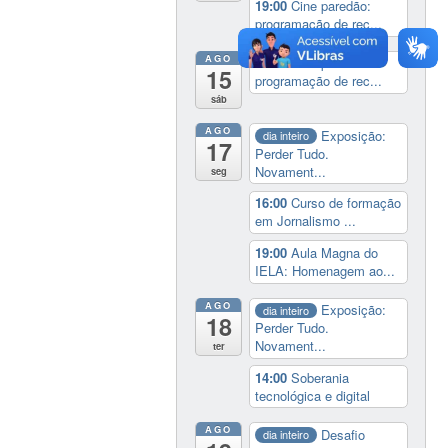
19:00
Cine paredão:
programação de rec...
AGO
19:00
Cine paredão:
15
programação de rec...
sáb
AGO
Exposição:
dia inteiro
17
Perder Tudo.
Novament...
seg
16:00
Curso de formação
em Jornalismo ...
19:00
Aula Magna do
IELA: Homenagem ao...
AGO
Exposição:
dia inteiro
18
Perder Tudo.
Novament...
ter
14:00
Soberania
tecnológica e digital
AGO
Desafio
dia inteiro