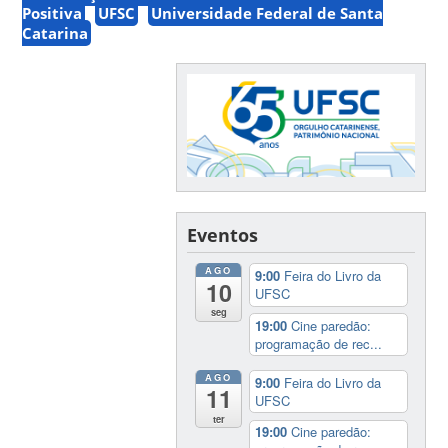
Positiva
UFSC
Universidade Federal de Santa
Catarina
Eventos
AGO
9:00
Feira do Livro da
10
UFSC
seg
19:00
Cine paredão:
programação de rec...
AGO
9:00
Feira do Livro da
11
UFSC
ter
19:00
Cine paredão: