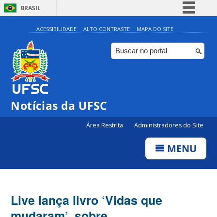
BRASIL
Simplifique!
ACESSIBILIDADE
ALTO CONTRASTE
MAPA DO SITE
Comunica BR
Participe
Acesso à informação
Legislação
Notícias da UFSC
Canais
Área Restrita
Administradores do Site
MENU
Live lança livro ‘Vidas que
mudaram’, sobre