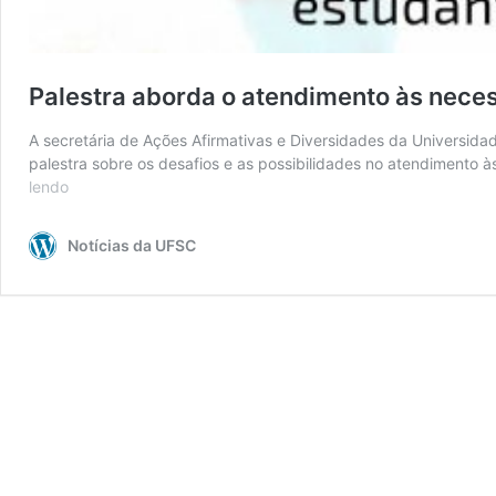
Palestra aborda o atendimento às neces
A secretária de Ações Afirmativas e Diversidades da Universidad
palestra sobre os desafios e as possibilidades no atendimento à
lendo
Palestra
aborda
o
Notícias da UFSC
atendimento
às
necessidades
de
estudantes
no
ensino
não
presencial