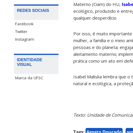
Materno (Ciam) do HU,
Isab
REDES SOCIAIS
ecológico, produzido e entr
qualquer desperdício.
Facebook
Twitter
Por isso, é muito importante
Instagram
mulher, a família e o meio a
pessoas e do planeta; engajar
aleitamento materno; impleme
IDENTIDADE
prática como um ato em defe
VISUAL
Isabel Maliska lembra que o
Marca da UFSC
natural e ecológica, a proteç
Texto: Unidade de Comunica
Tags:
Agosto Dourado
am