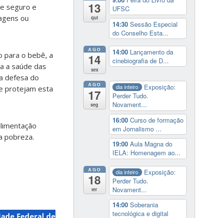
13
te seguro e
UFSC
agens ou
qui
14:30
Sessão Especial
do Conselho Esta...
AGO
14:00
Lançamento da
o para o bebê, a
14
cinebiografia de D...
ra a saúde das
sex
 a defesa do
AGO
Exposição:
dia inteiro
ue protejam esta
17
Perder Tudo.
Novament...
seg
16:00
Curso de formação
alimentação
em Jornalismo ...
da pobreza.
19:00
Aula Magna do
IELA: Homenagem ao...
AGO
Exposição:
dia inteiro
18
Perder Tudo.
Novament...
ter
14:00
Soberania
tecnológica e digital
dade Federal de