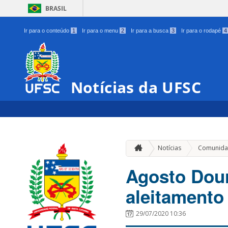
BRASIL
Ir para o conteúdo
1
Ir para o menu
2
Ir para a busca
3
Ir para o rodapé
4
Notícias da UFSC
Notícias
Comunida
Agosto Dour
aleitamento
29/07/2020 10:36