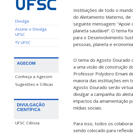
Instituições de todo o mund
do Aleitamento Materno, de 1
Divulga
seguinte mensagem: “Apoie 
Assine o Divulga
planeta saudável”. O tema fo
UFSC
para o Desenvolvimento Sust
TV UFSC
pessoas, planeta e economia
O tema do Agosto Dourado de
AGECOM
a uma visão de construção do
Professor Polydoro Ernani d
Conheça a Agecom
maioria das instituições em 
Sugestões e Críticas
Agosto Dourado serão virtuai
divulgar a campanha do aleit
impactos da amamentação pa
DIVULGAÇÃO
mídias sociais.
CIENTÍFICA
UFSC Ciência
Para isso, todos os colabor
sendo colocado para reflexã