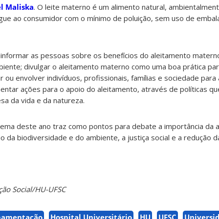
el Maliska
. O leite materno é um alimento natural, ambientalmen
egue ao consumidor com o mínimo de poluição, sem uso de embal
 informar as pessoas sobre os benefícios do aleitamento matern
mbiente; divulgar o aleitamento materno como uma boa prática pa
 ou envolver indivíduos, profissionais, famílias e sociedade para
ntar ações para o apoio do aleitamento, através de políticas q
sa da vida e da natureza.
 tema deste ano traz como pontos para debate a importância da 
ão da biodiversidade e do ambiente, a justiça social e a redução 
ção Social/HU-UFSC
amentação
Hospital Universitário
HU
UFSC
Universi