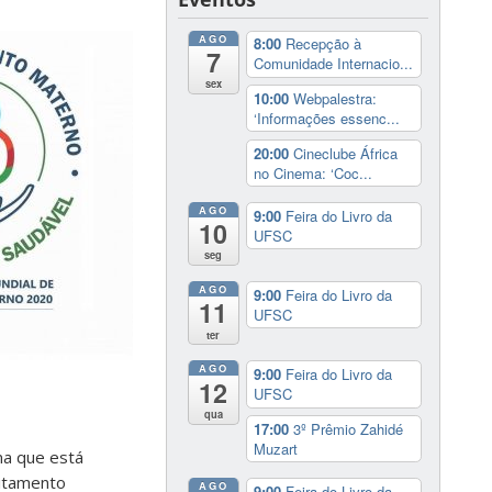
AGO
8:00
Recepção à
7
Comunidade Internacio...
sex
10:00
Webpalestra:
‘Informações essenc...
20:00
Cineclube África
no Cinema: ‘Coc...
AGO
9:00
Feira do Livro da
10
UFSC
seg
AGO
9:00
Feira do Livro da
11
UFSC
ter
AGO
9:00
Feira do Livro da
12
UFSC
qua
17:00
3º Prêmio Zahidé
Muzart
ma que está
eitamento
AGO
9:00
Feira do Livro da