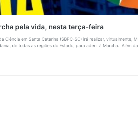
cha pela vida, nesta terça-feira
da Ciência em Santa Catarina (SBPC-SC) irá realizar, virtualmente, M
adania, de todas as regiões do Estado, para aderir à Marcha. Além d