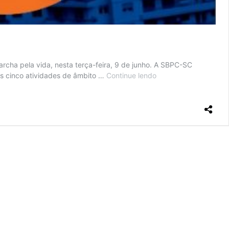
archa pela vida, nesta terça-feira, 9 de junho. A SBPC-SC
as cinco atividades de âmbito …
Continue lendo
Secretaria
Regional
da
SBPC
realiza
Marcha
pela
vida,
nesta
terça-
feira