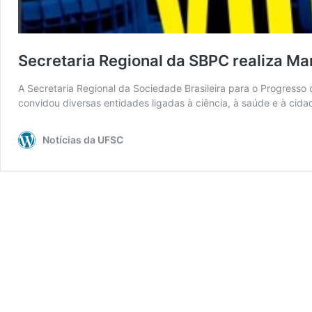
Secretaria Regional da SBPC realiza Mar
A Secretaria Regional da Sociedade Brasileira para o Progresso 
convidou diversas entidades ligadas à ciência, à saúde e à cid
Notícias da UFSC