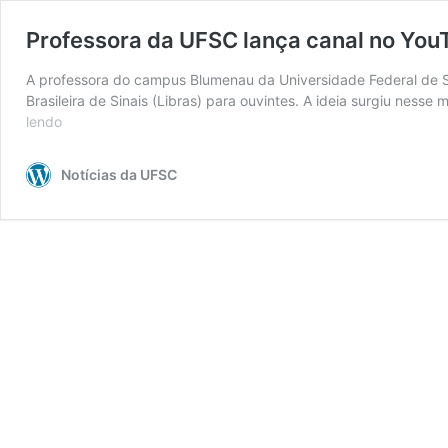
Professora da UFSC lança canal no YouT
A professora do campus Blumenau da Universidade Federal de Sa
Brasileira de Sinais (Libras) para ouvintes. A ideia surgiu nes
lendo
Professora
da
UFSC
Notícias da UFSC
lança
canal
no
YouTube
para
ensinar
Libras
a
ouvintes