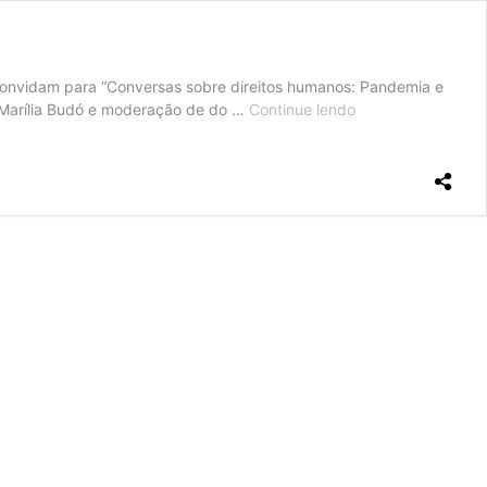
, convidam para “Conversas sobre direitos humanos: Pandemia e
, Marília Budó e moderação de do …
Continue lendo
Live
no
dia
29
abordará
pandemia
e
violações
de
direitos
humanos
nas
prisões