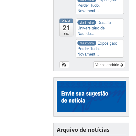
Perder Tudo.
Novament...
AGO
Desafio
dia inteiro
21
Universitário de
Nautide...
sex
Exposição:
dia inteiro
Perder Tudo.
Novament...
Ver calendário
Arquivo de notícias