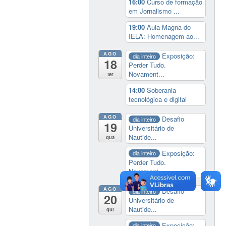
16:00
Curso de formação
em Jornalismo ...
19:00
Aula Magna do
IELA: Homenagem ao...
AGO
Exposição:
dia inteiro
18
Perder Tudo.
Novament...
ter
14:00
Soberania
tecnológica e digital
AGO
Desafio
dia inteiro
19
Universitário de
Nautide...
qua
Exposição:
dia inteiro
Perder Tudo.
Novament...
AGO
Desafio
dia inteiro
20
Universitário de
Nautide...
qui
Exposição:
dia inteiro