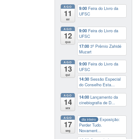
AGO
9:00
Feira do Livro da
11
UFSC
ter
AGO
9:00
Feira do Livro da
12
UFSC
qua
17:00
3º Prêmio Zahidé
Muzart
AGO
9:00
Feira do Livro da
13
UFSC
qui
14:30
Sessão Especial
do Conselho Esta...
AGO
14:00
Lançamento da
14
cinebiografia de D...
sex
AGO
Exposição:
dia inteiro
17
Perder Tudo.
Novament...
seg