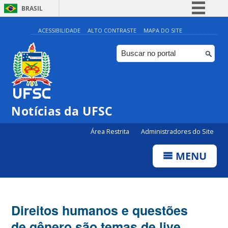
BRASIL
Simplifique!
ACESSIBILIDADE
ALTO CONTRASTE
MAPA DO SITE
Comunica BR
Participe
Acesso à informação
Legislação
Notícias da UFSC
Canais
Área Restrita
Administradores do Site
MENU
Direitos humanos e questões
de gênero são temas de live