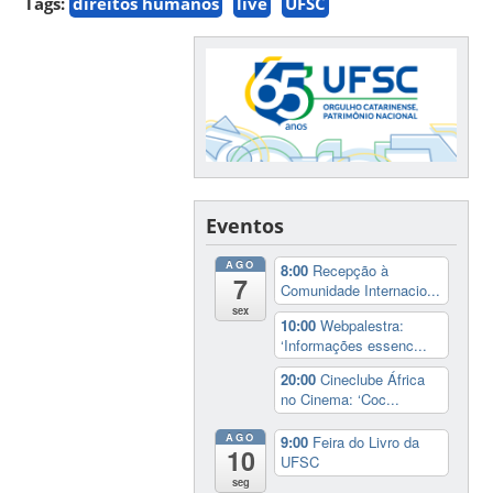
Tags:
direitos humanos
live
UFSC
Eventos
AGO
8:00
Recepção à
7
Comunidade Internacio...
sex
10:00
Webpalestra:
‘Informações essenc...
20:00
Cineclube África
no Cinema: ‘Coc...
AGO
9:00
Feira do Livro da
10
UFSC
seg