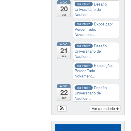
AGO
Desafio
dia inteiro
20
Universitário de
Nautide...
qui
Exposição:
dia inteiro
Perder Tudo.
Novament...
AGO
Desafio
dia inteiro
21
Universitário de
Nautide...
sex
Exposição:
dia inteiro
Perder Tudo.
Novament...
AGO
Desafio
dia inteiro
22
Universitário de
Nautide...
sáb
Ver calendário