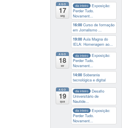
AGO
Exposição:
dia inteiro
17
Perder Tudo.
Novament...
seg
16:00
Curso de formação
em Jornalismo ...
19:00
Aula Magna do
IELA: Homenagem ao...
AGO
Exposição:
dia inteiro
18
Perder Tudo.
Novament...
ter
14:00
Soberania
tecnológica e digital
AGO
Desafio
dia inteiro
19
Universitário de
Nautide...
qua
Exposição:
dia inteiro
Perder Tudo.
Novament...