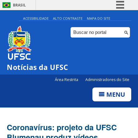
BRASIL
Simplifique!
ACESSIBILIDADE
ALTO CONTRASTE
MAPA DO SITE
Comunica BR
Participe
Acesso à informação
Legislação
Notícias da UFSC
Canais
Área Restrita
Administradores do Site
MENU
Coronavírus: projeto da UFSC
Blumenau produz vídeos