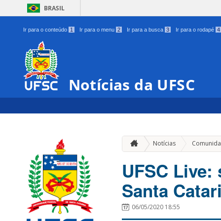
BRASIL
Ir para o conteúdo
1
Ir para o menu
2
Ir para a busca
3
Ir para o rodapé
4
Notícias da UFSC
Notícias
Comunida
UFSC Live: 
Santa Catar
06/05/2020 18:55