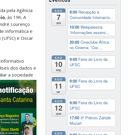
ida pela Agência
AGO
8:00
Recepção à
7
io
, às 19h. A
Comunidade Internacio...
sex
André Lourenço
10:00
Webpalestra:
de Informática e
‘Informações essenc...
u (UFSC) e Oscar
20:00
Cineclube África
no Cinema: ‘Coc...
AGO
9:00
Feira do Livro da
o informativo
10
UFSC
álises dos dados e
seg
liar a sociedade
AGO
9:00
Feira do Livro da
11
UFSC
ter
AGO
9:00
Feira do Livro da
12
UFSC
qua
17:00
3º Prêmio Zahidé
Muzart
AGO
9:00
Feira do Livro da