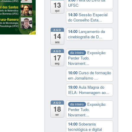
13
UFSC
qui
14:30
Sessão Especial
do Conselho Esta...
AGO
14:00
Lançamento da
14
cinebiografia de D...
sex
AGO
Exposição:
dia inteiro
17
Perder Tudo.
Novament...
seg
16:00
Curso de formação
em Jornalismo ...
19:00
Aula Magna do
IELA: Homenagem ao...
AGO
Exposição:
dia inteiro
18
Perder Tudo.
Novament...
ter
14:00
Soberania
tecnológica e digital