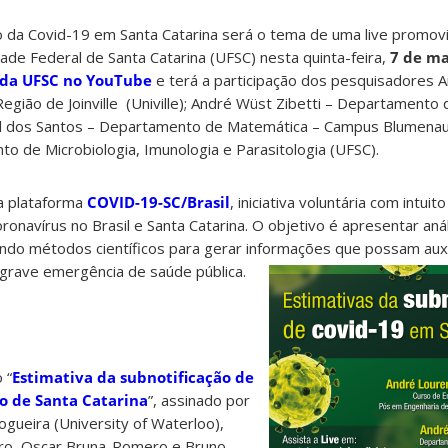
o da Covid-19 em Santa Catarina será o tema de uma live promov
de Federal de Santa Catarina (UFSC) nesta quinta-feira,
7 de ma
 da UFSC no YouTube
e terá a participação dos pesquisadores 
egião de Joinville (Univille); André Wüst Zibetti – Departamento 
fael dos Santos – Departamento de Matemática – Campus Blumena
 de Microbiologia, Imunologia e Parasitologia (UFSC).
a plataforma
COVID-19-SC/Brasil
, iniciativa voluntária com intuit
onavírus no Brasil e Santa Catarina. O objetivo é apresentar an
ando métodos científicos para gerar informações que possam auxi
 grave emergência de saúde pública.
 “
Estimativa da subnotificação de
do de Santa Catarina
”, assinado por
ogueira (University of Waterloo),
iro, Oscar Bruna-Romero e Bruno