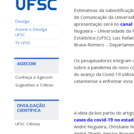
Estimativas da subnotificaçã
de Comunicação da Universida
Divulga
apresentação será no
canal
Assine o Divulga
Nogueira – Universidade da R
UFSC
Estatística (UFSC); Luiz Ra
TV UFSC
Bruna-Romero – Departamento
Os pesquisadores integram 
AGECOM
sobre a pandemia do novo cor
do avanço da Covid-19 utiliz
Conheça a Agecom
catarinense a enfrentar esta
Sugestões e Críticas
DIVULGAÇÃO
CIENTÍFICA
A ideia da live partiu do artigo
casos da covid-19 no esta
UFSC Ciência
André Nogueira, Christiane N
André Zibetti, Nestor Roque