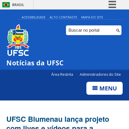
BRASIL
Simplifique!
ACESSIBILIDADE
ALTO CONTRASTE
MAPA DO SITE
Comunica BR
Participe
Acesso à informação
Legislação
Notícias da UFSC
Canais
Área Restrita
Administradores do Site
MENU
UFSC Blumenau lança projeto
com lives e vídeos para a