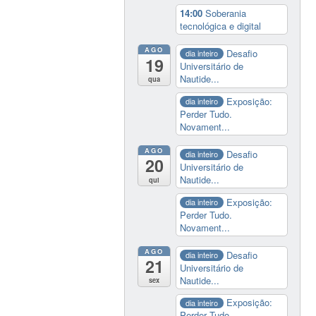
14:00
Soberania
tecnológica e digital
AGO
Desafio
dia inteiro
19
Universitário de
Nautide...
qua
Exposição:
dia inteiro
Perder Tudo.
Novament...
AGO
Desafio
dia inteiro
20
Universitário de
Nautide...
qui
Exposição:
dia inteiro
Perder Tudo.
Novament...
AGO
Desafio
dia inteiro
21
Universitário de
Nautide...
sex
Exposição:
dia inteiro
Perder Tudo.