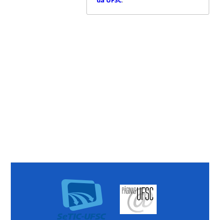
da UFSC
.