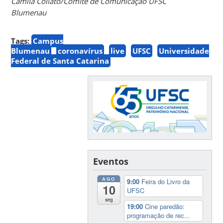
Camila Collato/Comitê de Comunicação UFSC
Blumenau
Tags:
Campus
Blumenau
coronavírus
live
UFSC
Universidade
Federal de Santa Catarina
Eventos
AGO
9:00
Feira do Livro da
10
UFSC
seg
19:00
Cine paredão:
programação de rec...