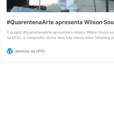
#QuarentenaArte apresenta Wilson Souz
O projeto #QuarentenaArte apresenta o músico Wilson Souza no
da UFSC, o compositor revive seus três discos solos (Vitamina d
Notícias da UFSC