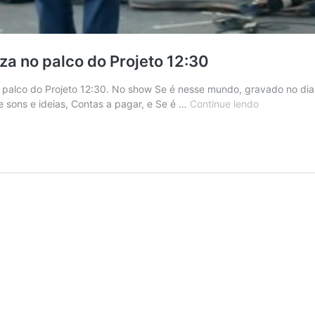
a no palco do Projeto 12:30
 palco do Projeto 12:30. No show Se é nesse mundo, gravado no dia
e sons e ideias, Contas a pagar, e Se é …
Continue lendo
#Quarenten
apresenta
Wilson
Souza
no
palco
do
Projeto
12:30