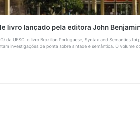
e livro lançado pela editora John Benjami
 da UFSC, o livro Brazilian Portuguese, Syntax and Semantics foi 
ntam investigações de ponta sobre sintaxe e semântica. O volume con