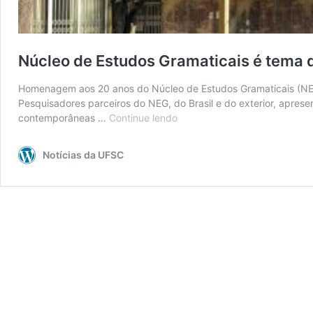
Núcleo de Estudos Gramaticais é tema d
Homenagem aos 20 anos do Núcleo de Estudos Gramaticais (NEG)
Pesquisadores parceiros do NEG, do Brasil e do exterior, aprese
contemporâneas …
Continue lendo
Núcleo
de
Estudos
Notícias da UFSC
Gramaticais
é
tema
de
livro
lançado
pela
editora
John
Benjamins