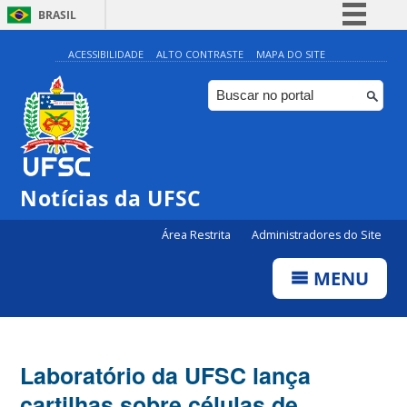
BRASIL
Simplifique!
ACESSIBILIDADE
ALTO CONTRASTE
MAPA DO SITE
Comunica BR
Participe
Acesso à informação
Legislação
Notícias da UFSC
Canais
Área Restrita
Administradores do Site
MENU
Laboratório da UFSC lança
cartilhas sobre células de