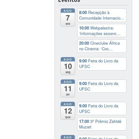
AGO
8:00
Recepção à
7
Comunidade Internacio...
sex
10:00
Webpalestra:
‘Informações essenc...
20:00
Cineclube África
no Cinema: ‘Coc...
AGO
9:00
Feira do Livro da
10
UFSC
seg
AGO
9:00
Feira do Livro da
11
UFSC
ter
AGO
9:00
Feira do Livro da
12
UFSC
qua
17:00
3º Prêmio Zahidé
Muzart
AGO
9:00
Feira do Livro da