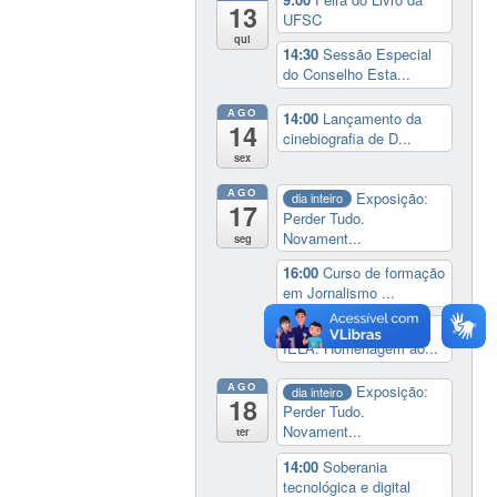
13
UFSC
qui
14:30
Sessão Especial
do Conselho Esta...
AGO
14:00
Lançamento da
14
cinebiografia de D...
sex
AGO
Exposição:
dia inteiro
17
Perder Tudo.
Novament...
seg
16:00
Curso de formação
em Jornalismo ...
19:00
Aula Magna do
IELA: Homenagem ao...
AGO
Exposição:
dia inteiro
18
Perder Tudo.
Novament...
ter
14:00
Soberania
tecnológica e digital