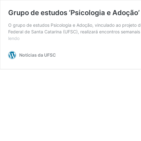
Grupo de estudos ‘Psicologia e Adoção’ 
O grupo de estudos Psicologia e Adoção, vinculado ao projeto 
Federal de Santa Catarina (UFSC), realizará encontros semanais
lendo
Grupo
de
estudos
Notícias da UFSC
‘Psicologia
e
Adoção’
realizará
encontros
virtuais