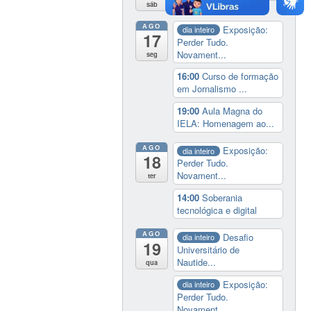
sáb
AGO
Exposição:
dia inteiro
17
Perder Tudo.
Novament...
seg
16:00
Curso de formação
em Jornalismo ...
19:00
Aula Magna do
IELA: Homenagem ao...
AGO
Exposição:
dia inteiro
18
Perder Tudo.
Novament...
ter
14:00
Soberania
tecnológica e digital
AGO
Desafio
dia inteiro
19
Universitário de
Nautide...
qua
Exposição:
dia inteiro
Perder Tudo.
Novament...