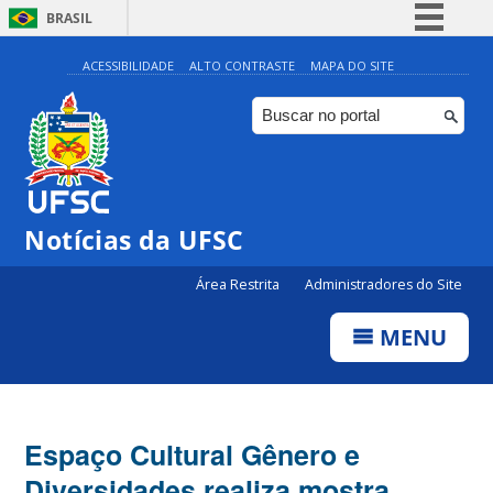
BRASIL
Simplifique!
ACESSIBILIDADE
ALTO CONTRASTE
MAPA DO SITE
Comunica BR
Participe
Acesso à informação
Legislação
Notícias da UFSC
Canais
Área Restrita
Administradores do Site
MENU
Espaço Cultural Gênero e
Diversidades realiza mostra