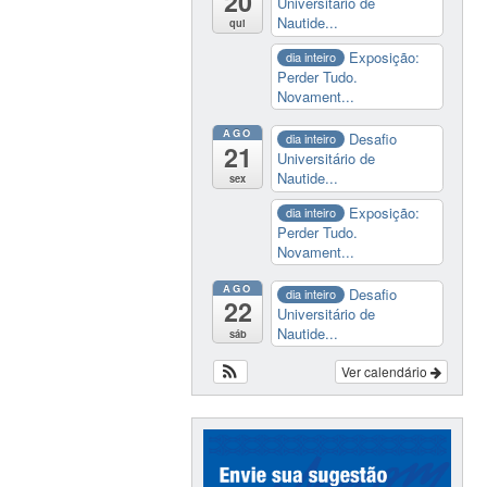
20
Universitário de
Nautide...
qui
Exposição:
dia inteiro
Perder Tudo.
Novament...
AGO
Desafio
dia inteiro
21
Universitário de
Nautide...
sex
Exposição:
dia inteiro
Perder Tudo.
Novament...
AGO
Desafio
dia inteiro
22
Universitário de
Nautide...
sáb
Ver calendário