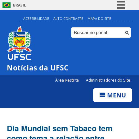
BRASIL
Simplifique!
ACESSIBILIDADE
ALTO CONTRASTE
MAPA DO SITE
Comunica BR
Participe
Acesso à informação
Legislação
Notícias da UFSC
Canais
Área Restrita
Administradores do Site
MENU
Dia Mundial sem Tabaco tem
como tema a relação entre