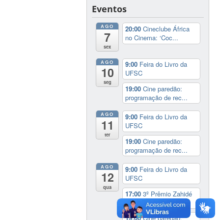
Eventos
AGO
20:00
Cineclube África
7
no Cinema: ‘Coc...
sex
AGO
9:00
Feira do Livro da
10
UFSC
seg
19:00
Cine paredão:
programação de rec...
AGO
9:00
Feira do Livro da
11
UFSC
ter
19:00
Cine paredão:
programação de rec...
AGO
9:00
Feira do Livro da
12
UFSC
qua
17:00
3º Prêmio Zahidé
Muzart
19:00
Cine paredão: