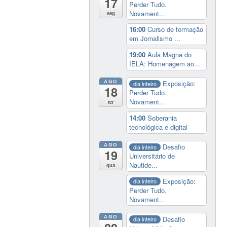
17
Perder Tudo.
Novament...
seg
16:00
Curso de formação
em Jornalismo ...
19:00
Aula Magna do
IELA: Homenagem ao...
AGO
Exposição:
dia inteiro
18
Perder Tudo.
Novament...
ter
14:00
Soberania
tecnológica e digital
AGO
Desafio
dia inteiro
19
Universitário de
Nautide...
qua
Exposição:
dia inteiro
Perder Tudo.
Novament...
AGO
Desafio
dia inteiro