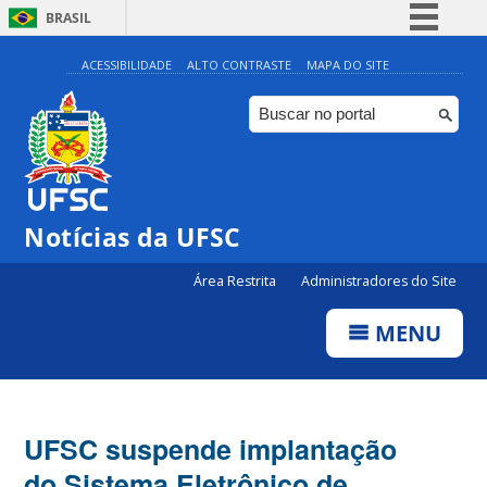
BRASIL
Simplifique!
ACESSIBILIDADE
ALTO CONTRASTE
MAPA DO SITE
Comunica BR
Participe
Acesso à informação
Legislação
Notícias da UFSC
Canais
Área Restrita
Administradores do Site
MENU
UFSC suspende implantação
do Sistema Eletrônico de