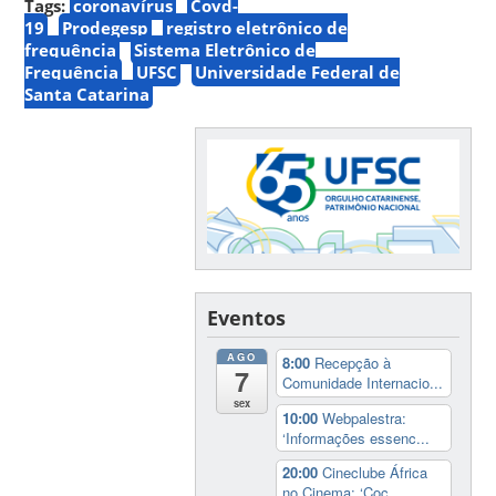
Tags:
coronavírus
Covd-
19
Prodegesp
registro eletrônico de
frequência
Sistema Eletrônico de
Frequência
UFSC
Universidade Federal de
Santa Catarina
Eventos
AGO
8:00
Recepção à
7
Comunidade Internacio...
sex
10:00
Webpalestra:
‘Informações essenc...
20:00
Cineclube África
no Cinema: ‘Coc...