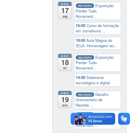
AGO
Exposição:
dia inteiro
17
Perder Tudo.
Novament...
seg
16:00
Curso de formação
em Jornalismo ...
19:00
Aula Magna do
IELA: Homenagem ao...
AGO
Exposição:
dia inteiro
18
Perder Tudo.
Novament...
ter
14:00
Soberania
tecnológica e digital
AGO
Desafio
dia inteiro
19
Universitário de
Nautide...
qua
Exposição:
dia inteiro
Perder Tudo.
Novament...