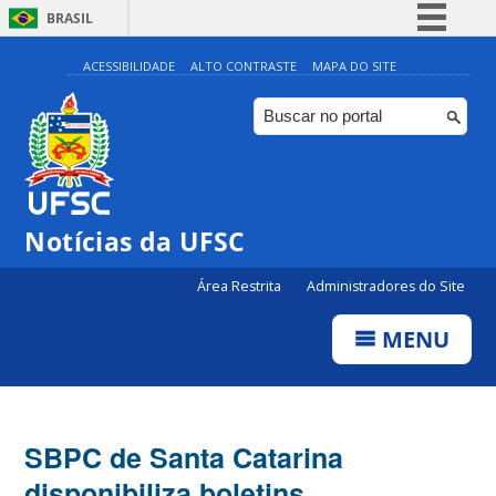
BRASIL
Simplifique!
ACESSIBILIDADE
ALTO CONTRASTE
MAPA DO SITE
Comunica BR
Participe
Acesso à informação
Legislação
Notícias da UFSC
Canais
Área Restrita
Administradores do Site
MENU
SBPC de Santa Catarina
disponibiliza boletins