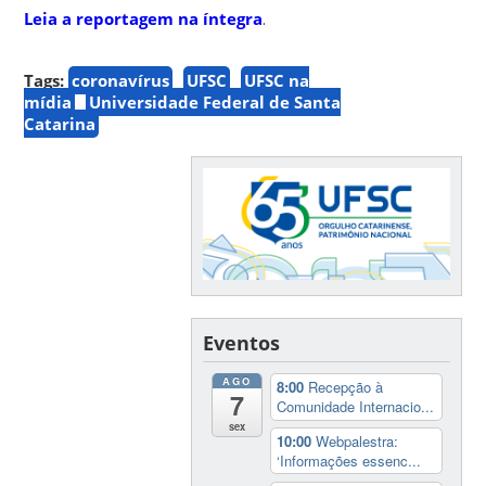
Leia a reportagem na íntegra
.
Tags:
coronavírus
UFSC
UFSC na
mídia
Universidade Federal de Santa
Catarina
Eventos
AGO
8:00
Recepção à
7
Comunidade Internacio...
sex
10:00
Webpalestra:
‘Informações essenc...