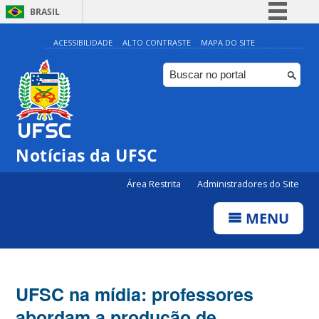
BRASIL
Simplifique!
ACESSIBILIDADE
ALTO CONTRASTE
MAPA DO SITE
Comunica BR
Participe
Acesso à informação
Legislação
Notícias da UFSC
Canais
Área Restrita
Administradores do Site
MENU
UFSC na mídia: professores
abordam a produção de