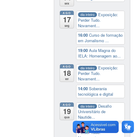
sex
AGO
Exposição:
dia inteiro
17
Perder Tudo.
Novament...
seg
16:00
Curso de formação
em Jornalismo ...
19:00
Aula Magna do
IELA: Homenagem ao...
AGO
Exposição:
dia inteiro
18
Perder Tudo.
Novament...
ter
14:00
Soberania
tecnológica e digital
AGO
Desafio
dia inteiro
19
Universitário de
Nautide...
qua
Exposição:
dia inteiro
Perder Tudo.