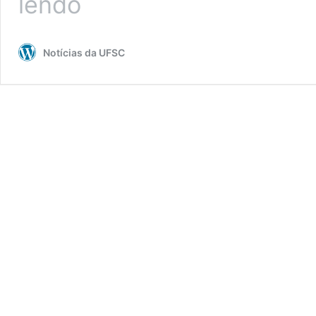
lendo
Administração
Central
da
Notícias da UFSC
UFSC
decide
suspender
aulas
presenciais