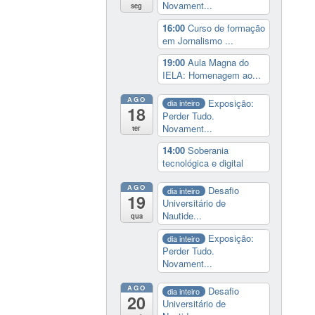
Novament...
seg
16:00
Curso de formação
em Jornalismo ...
19:00
Aula Magna do
IELA: Homenagem ao...
AGO
Exposição:
dia inteiro
18
Perder Tudo.
Novament...
ter
14:00
Soberania
tecnológica e digital
AGO
Desafio
dia inteiro
19
Universitário de
Nautide...
qua
Exposição:
dia inteiro
Perder Tudo.
Novament...
AGO
Desafio
dia inteiro
20
Universitário de