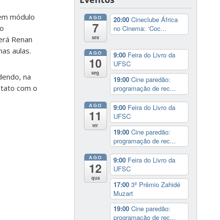
 em módulo
AGO
20:00
Cineclube África
7
ro
no Cinema: ‘Coc...
sex
será Renan
as aulas.
AGO
9:00
Feira do Livro da
10
UFSC
seg
dendo, na
19:00
Cine paredão:
ntato com o
programação de rec...
AGO
9:00
Feira do Livro da
11
UFSC
ter
19:00
Cine paredão:
programação de rec...
AGO
9:00
Feira do Livro da
12
UFSC
qua
17:00
3º Prêmio Zahidé
Muzart
19:00
Cine paredão:
programação de rec...