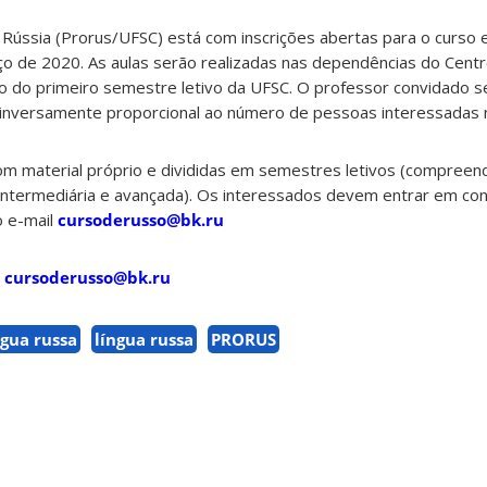
Rússia (Prorus/UFSC) está com inscrições abertas para o curso
ço de 2020. As aulas serão realizadas nas dependências do Cent
io do primeiro semestre letivo da UFSC. O professor convidado 
á inversamente proporcional ao número de pessoas interessadas n
com material próprio e divididas em semestres letivos (compreen
 intermediária e avançada). Os interessados devem entrar em co
o e-mail
cursoderusso@bk.ru
l
cursoderusso@bk.ru
ngua russa
língua russa
PRORUS