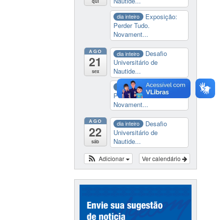
Nautide...
qui
Exposição:
dia inteiro
Perder Tudo.
Novament...
AGO
Desafio
dia inteiro
21
Universitário de
Nautide...
sex
Exposição:
dia inteiro
Perder Tudo.
Novament...
AGO
Desafio
dia inteiro
22
Universitário de
Nautide...
sáb
Adicionar
Ver calendário