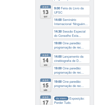
AGO
9:00
Feira do Livro da
13
UFSC
qui
14:00
Seminário
Internacional ‘Ninguém...
14:30
Sessão Especial
do Conselho Esta...
19:00
Cine paredão:
programação de rec...
AGO
14:00
Lançamento da
14
cinebiografia de D...
sex
19:00
Cine paredão:
programação de rec...
AGO
19:00
Cine paredão:
15
programação de rec...
sáb
AGO
Exposição:
dia inteiro
17
Perder Tudo.