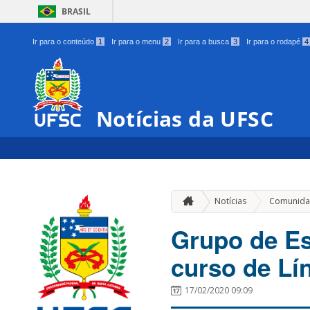
BRASIL
Ir para o conteúdo
1
Ir para o menu
2
Ir para a busca
3
Ir para o rodapé
4
Notícias da UFSC
Notícias
Comunida
Grupo de Es
curso de Lí
17/02/2020 09:09