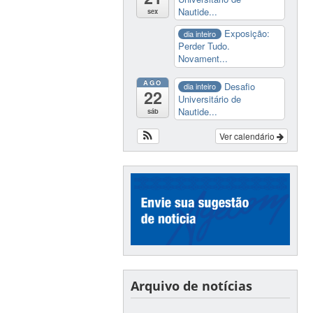
Nautide...
sex
Exposição:
dia inteiro
Perder Tudo.
Novament...
AGO
Desafio
dia inteiro
22
Universitário de
Nautide...
sáb
Ver calendário
Arquivo de notícias