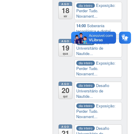
AGO
Exposição:
dia inteiro
18
Perder Tudo.
Novament...
ter
14:00
Soberania
tecnológica e digital
AGO
Desafio
dia inteiro
19
Universitário de
Nautide...
qua
Exposição:
dia inteiro
Perder Tudo.
Novament...
AGO
Desafio
dia inteiro
20
Universitário de
Nautide...
qui
Exposição:
dia inteiro
Perder Tudo.
Novament...
AGO
Desafio
dia inteiro
21
Universitário de