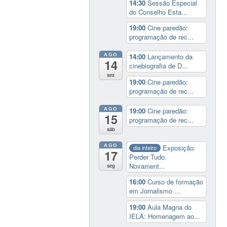
14:30
Sessão Especial
do Conselho Esta...
19:00
Cine paredão:
programação de rec...
AGO
14:00
Lançamento da
14
cinebiografia de D...
sex
19:00
Cine paredão:
programação de rec...
AGO
19:00
Cine paredão:
15
programação de rec...
sáb
AGO
Exposição:
dia inteiro
17
Perder Tudo.
Novament...
seg
16:00
Curso de formação
em Jornalismo ...
19:00
Aula Magna do
IELA: Homenagem ao...