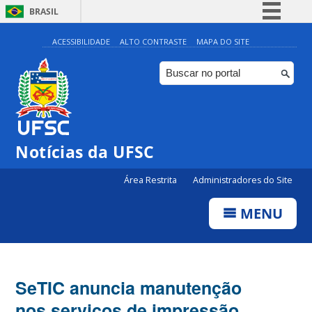
BRASIL
Simplifique!
ACESSIBILIDADE
ALTO CONTRASTE
MAPA DO SITE
Comunica BR
Participe
Acesso à informação
Legislação
Notícias da UFSC
Canais
Área Restrita
Administradores do Site
MENU
SeTIC anuncia manutenção
nos serviços de impressão