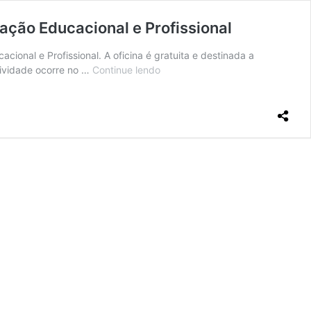
ção Educacional e Profissional
onal e Profissional. A oficina é gratuita e destinada a
tividade ocorre no …
Continue lendo
Programa
de
Apoio
Pedagógico
da
UFSC
divulga
vagas
para
Oficina
de
(Re)Orientação
Educacional
e
Profissional