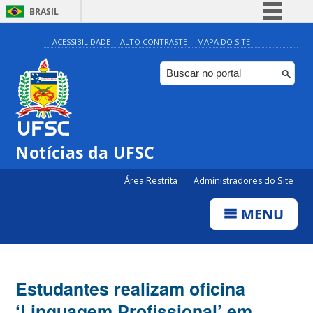
BRASIL
Simplifique!
ACESSIBILIDADE
ALTO CONTRASTE
MAPA DO SITE
Comunica BR
Participe
Acesso à informação
Legislação
Notícias da UFSC
Canais
Área Restrita
Administradores do Site
MENU
Estudantes realizam oficina
‘Linguagem Profissional’ em