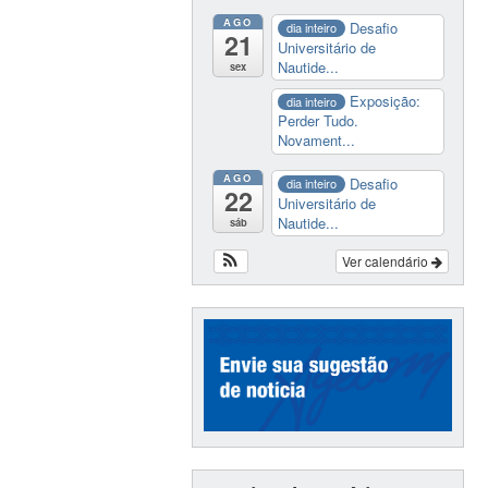
AGO
Desafio
dia inteiro
21
Universitário de
Nautide...
sex
Exposição:
dia inteiro
Perder Tudo.
Novament...
AGO
Desafio
dia inteiro
22
Universitário de
Nautide...
sáb
Ver calendário