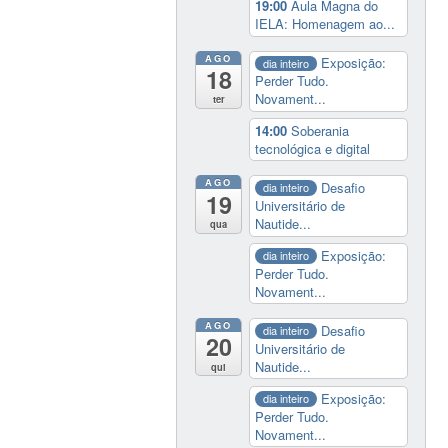
19:00
Aula Magna do
IELA: Homenagem ao...
AGO
Exposição:
dia inteiro
18
Perder Tudo.
Novament...
ter
14:00
Soberania
tecnológica e digital
AGO
Desafio
dia inteiro
19
Universitário de
Nautide...
qua
Exposição:
dia inteiro
Perder Tudo.
Novament...
AGO
Desafio
dia inteiro
20
Universitário de
Nautide...
qui
Exposição:
dia inteiro
Perder Tudo.
Novament...