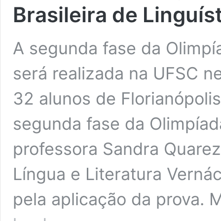
Brasileira de Linguís
A segunda fase da Olimpía
será realizada na UFSC ne
32 alunos de Florianópoli
segunda fase da Olimpíad
professora Sandra Quare
Língua e Literatura Verná
pela aplicação da prova.
UFSC