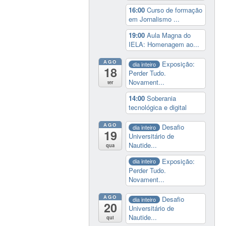
16:00
Curso de formação
em Jornalismo ...
19:00
Aula Magna do
IELA: Homenagem ao...
AGO
Exposição:
dia inteiro
18
Perder Tudo.
Novament...
ter
14:00
Soberania
tecnológica e digital
AGO
Desafio
dia inteiro
19
Universitário de
Nautide...
qua
Exposição:
dia inteiro
Perder Tudo.
Novament...
AGO
Desafio
dia inteiro
20
Universitário de
Nautide...
qui