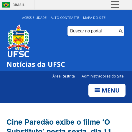
BRASIL
Simplifique!
ACESSIBILIDADE
ALTO CONTRASTE
MAPA DO SITE
Comunica BR
Participe
Acesso à informação
Legislação
Notícias da UFSC
Canais
Área Restrita
Administradores do Site
MENU
Cine Paredão exibe o filme ‘O
Substituto’ nesta sexta, dia 11