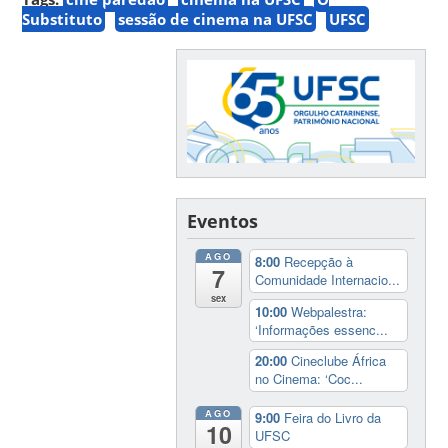
Substituto
sessão de cinema na UFSC
UFSC
Eventos
AGO
8:00
Recepção à
7
Comunidade Internacio...
sex
10:00
Webpalestra:
‘Informações essenc...
20:00
Cineclube África
no Cinema: ‘Coc...
AGO
9:00
Feira do Livro da
10
UFSC