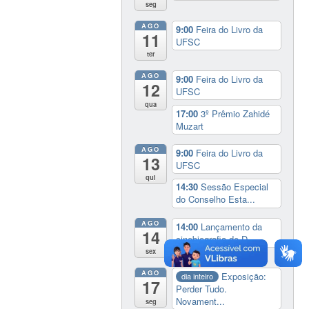
seg
AGO
9:00
Feira do Livro da
11
UFSC
ter
AGO
9:00
Feira do Livro da
12
UFSC
qua
17:00
3º Prêmio Zahidé
Muzart
AGO
9:00
Feira do Livro da
13
UFSC
qui
14:30
Sessão Especial
do Conselho Esta...
AGO
14:00
Lançamento da
14
cinebiografia de D...
sex
AGO
Exposição:
dia inteiro
17
Perder Tudo.
Novament...
seg