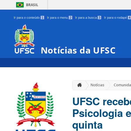
BRASIL
Ir para o conteúdo
1
Ir para o menu
2
Ir para a busca
3
Ir para o rodapé
4
Notícias da UFSC
Notícias
Comunida
UFSC recebe
Psicologia 
quinta