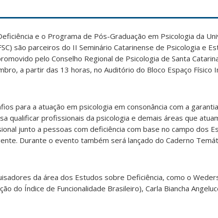
eficiência e o Programa de Pós-Graduação em Psicologia da Un
FSC) são parceiros do II Seminário Catarinense de Psicologia e E
 promovido pelo Conselho Regional de Psicologia de Santa Catari
mbro, a partir das 13 horas, no Auditório do Bloco Espaço Físico I
ios para a atuação em psicologia em consonância com a garantia
sa qualificar profissionais da psicologia e demais áreas que atuam
ssional junto a pessoas com deficiência com base no campo dos 
vigente. Durante o evento também será lançado do Caderno Temáti
uisadores da área dos Estudos sobre Deficiência, como o Weder
o do Índice de Funcionalidade Brasileiro), Carla Biancha Angeluc