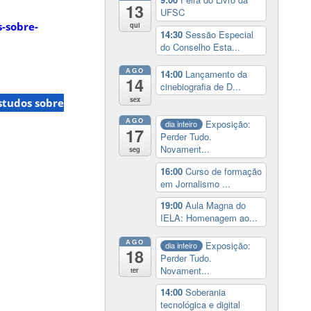
13
UFSC
s-sobre-
qui
14:30
Sessão Especial
do Conselho Esta...
AGO
14:00
Lançamento da
14
cinebiografia de D...
sex
studos sobre
AGO
Exposição:
dia inteiro
17
Perder Tudo.
Novament...
seg
16:00
Curso de formação
em Jornalismo ...
19:00
Aula Magna do
IELA: Homenagem ao...
AGO
Exposição:
dia inteiro
18
Perder Tudo.
Novament...
ter
14:00
Soberania
tecnológica e digital