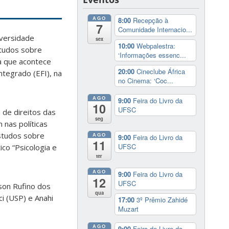
AGO
8:00
Recepção à
7
Comunidade Internacio...
iversidade
sex
10:00
Webpalestra:
studos sobre
‘Informações essenc...
na que acontece
20:00
Cineclube África
ntegrado (EFI), na
no Cinema: ‘Coc...
AGO
9:00
Feira do Livro da
10
UFSC
 de direitos das
seg
 nas políticas
Estudos sobre
AGO
9:00
Feira do Livro da
11
UFSC
co “Psicologia e
ter
AGO
9:00
Feira do Livro da
12
UFSC
son Rufino dos
qua
ci (USP) e Anahi
17:00
3º Prêmio Zahidé
Muzart
AGO
9:00
Feira do Livro da