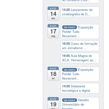
AGO
14:00
Lançamento da
14
cinebiografia de D...
sex
AGO
Exposição:
dia inteiro
17
Perder Tudo.
Novament...
seg
16:00
Curso de formação
em Jornalismo ...
19:00
Aula Magna do
IELA: Homenagem ao...
AGO
Exposição:
dia inteiro
18
Perder Tudo.
Novament...
ter
14:00
Soberania
tecnológica e digital
AGO
Desafio
dia inteiro
19
Universitário de
Nautide...
qua