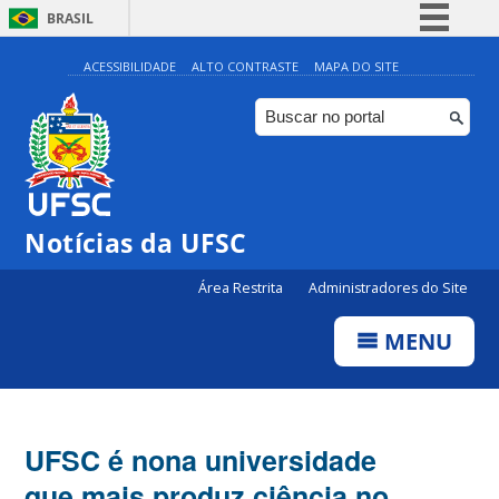
BRASIL
Simplifique!
ACESSIBILIDADE
ALTO CONTRASTE
MAPA DO SITE
Comunica BR
Participe
Acesso à informação
Legislação
Notícias da UFSC
Canais
Área Restrita
Administradores do Site
MENU
UFSC é nona universidade
que mais produz ciência no