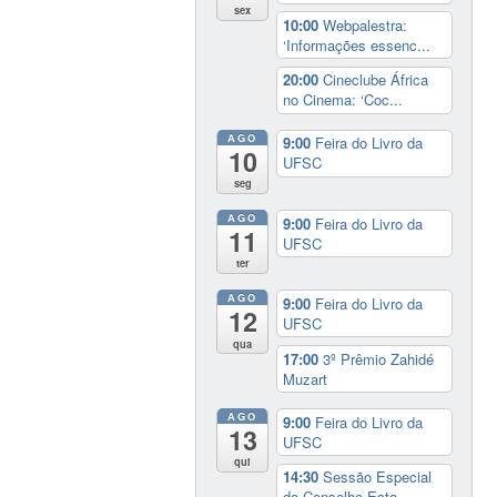
sex
10:00
Webpalestra:
‘Informações essenc...
20:00
Cineclube África
no Cinema: ‘Coc...
AGO
9:00
Feira do Livro da
10
UFSC
seg
AGO
9:00
Feira do Livro da
11
UFSC
ter
AGO
9:00
Feira do Livro da
12
UFSC
qua
17:00
3º Prêmio Zahidé
Muzart
AGO
9:00
Feira do Livro da
13
UFSC
qui
14:30
Sessão Especial
do Conselho Esta...