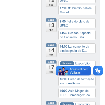
UFSC
qua
17:00
3º Prêmio Zahidé
Muzart
AGO
9:00
Feira do Livro da
13
UFSC
qui
14:30
Sessão Especial
do Conselho Esta...
AGO
14:00
Lançamento da
14
cinebiografia de D...
sex
AGO
Exposição:
dia inteiro
17
Perder Tudo.
Novament...
seg
16:00
Curso de formação
em Jornalismo ...
19:00
Aula Magna do
IELA: Homenagem ao...
AGO
Exposição:
dia inteiro