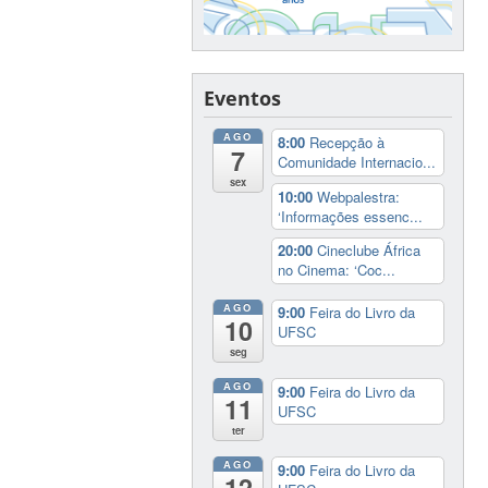
Eventos
AGO
8:00
Recepção à
7
Comunidade Internacio...
sex
10:00
Webpalestra:
‘Informações essenc...
20:00
Cineclube África
no Cinema: ‘Coc...
AGO
9:00
Feira do Livro da
10
UFSC
seg
AGO
9:00
Feira do Livro da
11
UFSC
ter
AGO
9:00
Feira do Livro da
12