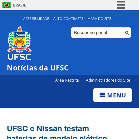
BRASIL
Simplifique!
ACESSIBILIDADE
ALTO CONTRASTE
MAPA DO SITE
Comunica BR
Participe
Acesso à informação
Legislação
Notícias da UFSC
Canais
Área Restrita
Administradores do Site
MENU
UFSC e Nissan testam
baterias de modelo elétrico