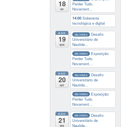
18
Perder Tudo.
Novament...
ter
14:00
Soberania
tecnológica e digital
AGO
Desafio
dia inteiro
19
Universitário de
Nautide...
qua
Exposição:
dia inteiro
Perder Tudo.
Novament...
AGO
Desafio
dia inteiro
20
Universitário de
Nautide...
qui
Exposição:
dia inteiro
Perder Tudo.
Novament...
AGO
Desafio
dia inteiro
21
Universitário de
Nautide...
sex