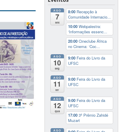
AGO
8:00
Recepção à
7
Comunidade Internacio...
sex
10:00
Webpalestra:
‘Informações essenc...
20:00
Cineclube África
no Cinema: ‘Coc...
AGO
9:00
Feira do Livro da
10
UFSC
seg
AGO
9:00
Feira do Livro da
11
UFSC
ter
AGO
9:00
Feira do Livro da
12
UFSC
qua
17:00
3º Prêmio Zahidé
Muzart
AGO
9:00
Feira do Livro da