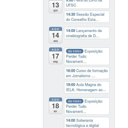
13
UFSC
qui
14:30
Sessão Especial
do Conselho Esta...
AGO
14:00
Lançamento da
14
cinebiografia de D...
sex
AGO
Exposição:
dia inteiro
17
Perder Tudo.
Novament...
seg
16:00
Curso de formação
em Jornalismo ...
19:00
Aula Magna do
IELA: Homenagem ao...
AGO
Exposição:
dia inteiro
18
Perder Tudo.
Novament...
ter
14:00
Soberania
tecnológica e digital