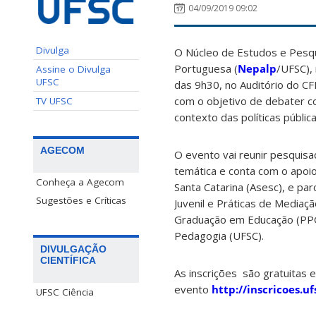
04/09/2019 09:02
Divulga
O Núcleo de Estudos e Pesqu
Portuguesa (
Nepalp
/UFSC), 
Assine o Divulga
UFSC
das 9h30, no Auditório do CF
com o objetivo de debater c
TV UFSC
contexto das políticas públic
AGECOM
O evento vai reunir pesquis
temática e conta com o apoi
Conheça a Agecom
Santa Catarina (Asesc), e par
Sugestões e Críticas
Juvenil e Práticas de Mediaçã
Graduação em Educação (PP
Pedagogia (UFSC).
DIVULGAÇÃO
CIENTÍFICA
As inscrições são gratuitas 
evento
http://inscricoes.uf
UFSC Ciência