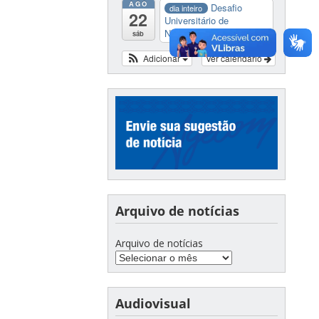
AGO
Desafio
dia inteiro
22
Universitário de
Nautide...
sáb
Adicionar
Ver calendário
Arquivo de notícias
Arquivo de notícias
Audiovisual