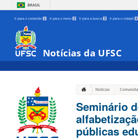
BRASIL
Ir para o conteúdo
1
Ir para o menu
2
Ir para a busca
3
Ir para o rodapé
4
Notícias da UFSC
Notícias
Comunida
Seminário d
alfabetizaçã
públicas ed