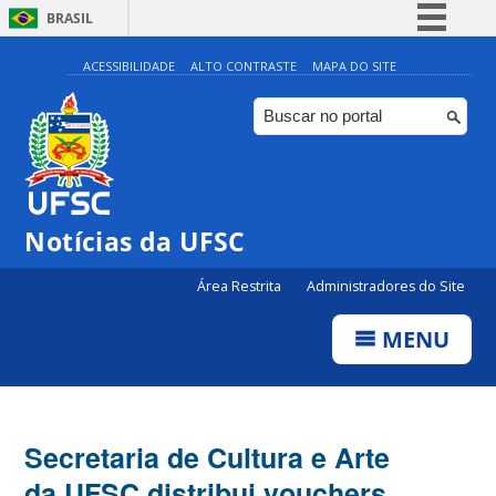
BRASIL
Simplifique!
ACESSIBILIDADE
ALTO CONTRASTE
MAPA DO SITE
Comunica BR
Participe
Acesso à informação
Legislação
Notícias da UFSC
Canais
Área Restrita
Administradores do Site
MENU
Secretaria de Cultura e Arte
da UFSC distribui vouchers