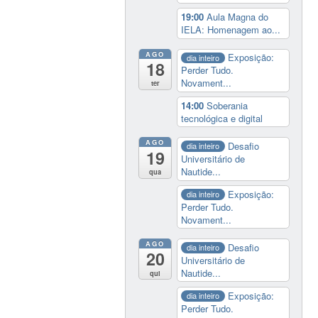
19:00
Aula Magna do
IELA: Homenagem ao...
AGO
Exposição:
dia inteiro
18
Perder Tudo.
Novament...
ter
14:00
Soberania
tecnológica e digital
AGO
Desafio
dia inteiro
19
Universitário de
Nautide...
qua
Exposição:
dia inteiro
Perder Tudo.
Novament...
AGO
Desafio
dia inteiro
20
Universitário de
Nautide...
qui
Exposição:
dia inteiro
Perder Tudo.