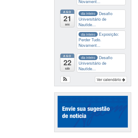
Novament...
AGO
Desafio
dia inteiro
21
Universitário de
Nautide...
sex
Exposição:
dia inteiro
Perder Tudo.
Novament...
AGO
Desafio
dia inteiro
22
Universitário de
Nautide...
sáb
Ver calendário