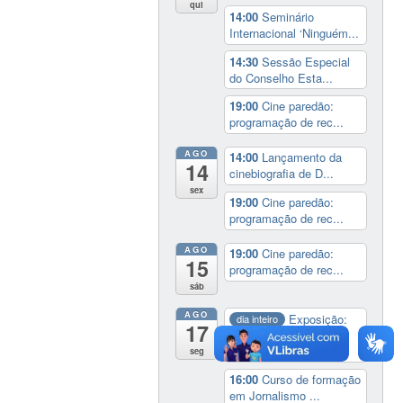
qui
14:00
Seminário
Internacional ‘Ninguém...
14:30
Sessão Especial
do Conselho Esta...
19:00
Cine paredão:
programação de rec...
AGO
14:00
Lançamento da
14
cinebiografia de D...
sex
19:00
Cine paredão:
programação de rec...
AGO
19:00
Cine paredão:
15
programação de rec...
sáb
AGO
Exposição:
dia inteiro
17
Perder Tudo.
Novament...
seg
16:00
Curso de formação
em Jornalismo ...