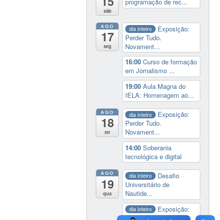
15
programação de rec...
sáb
AGO
Exposição:
dia inteiro
17
Perder Tudo.
Novament...
seg
16:00
Curso de formação
em Jornalismo ...
19:00
Aula Magna do
IELA: Homenagem ao...
AGO
Exposição:
dia inteiro
18
Perder Tudo.
Novament...
ter
14:00
Soberania
tecnológica e digital
AGO
Desafio
dia inteiro
19
Universitário de
Nautide...
qua
Exposição:
dia inteiro
Perder Tudo.