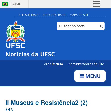
BRASIL
Simplifique!
ACESSIBILIDADE
ALTO CONTRASTE
MAPA DO SITE
Comunica BR
Participe
Acesso à informação
Legislação
Notícias da UFSC
Canais
Área Restrita
Administradores do Site
MENU
II Museus e Resistência2 (2)
(1)