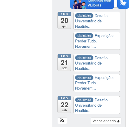
Novament...
AGO
Desafio
dia inteiro
20
Universitário de
Nautide...
qui
Exposição:
dia inteiro
Perder Tudo.
Novament...
AGO
Desafio
dia inteiro
21
Universitário de
Nautide...
sex
Exposição:
dia inteiro
Perder Tudo.
Novament...
AGO
Desafio
dia inteiro
22
Universitário de
Nautide...
sáb
Ver calendário