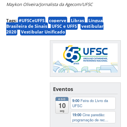
Maykon Oliveira/Jornalista da Agecom/UFSC
Tags:
#UFSCeUFFS
coperve
Libras
Língua
Brasileira de Sinais
UFSC e UFFS
vestibular
2020
Vestibular Unificado
Eventos
AGO
9:00
Feira do Livro da
10
UFSC
seg
19:00
Cine paredão:
programação de rec...