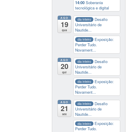
14:00
Soberania
tecnológica e digital
AGO
Desafio
dia inteiro
19
Universitário de
Nautide...
qua
Exposição:
dia inteiro
Perder Tudo.
Novament...
AGO
Desafio
dia inteiro
20
Universitário de
Nautide...
qui
Exposição:
dia inteiro
Perder Tudo.
Novament...
AGO
Desafio
dia inteiro
21
Universitário de
Nautide...
sex
Exposição:
dia inteiro
Perder Tudo.