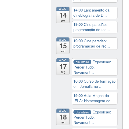
AGO
14:00
Lançamento da
14
cinebiografia de D...
sex
19:00
Cine paredão:
programação de rec...
AGO
19:00
Cine paredão:
15
programação de rec...
sáb
AGO
Exposição:
dia inteiro
17
Perder Tudo.
Novament...
seg
16:00
Curso de formação
em Jornalismo ...
19:00
Aula Magna do
IELA: Homenagem ao...
AGO
Exposição:
dia inteiro
18
Perder Tudo.
Novament...
ter