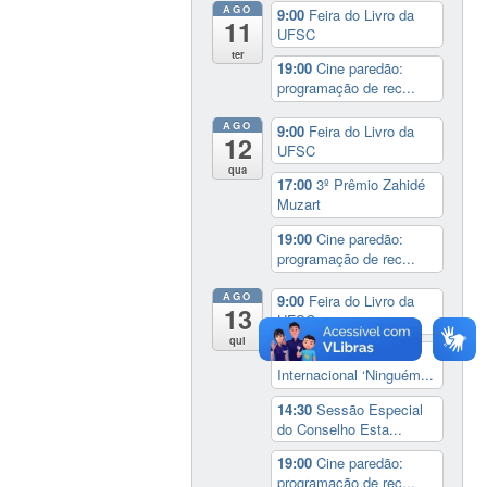
AGO
9:00
Feira do Livro da
11
UFSC
ter
19:00
Cine paredão:
programação de rec...
AGO
9:00
Feira do Livro da
12
UFSC
qua
17:00
3º Prêmio Zahidé
Muzart
19:00
Cine paredão:
programação de rec...
AGO
9:00
Feira do Livro da
13
UFSC
qui
14:00
Seminário
Internacional ‘Ninguém...
14:30
Sessão Especial
do Conselho Esta...
19:00
Cine paredão:
programação de rec...