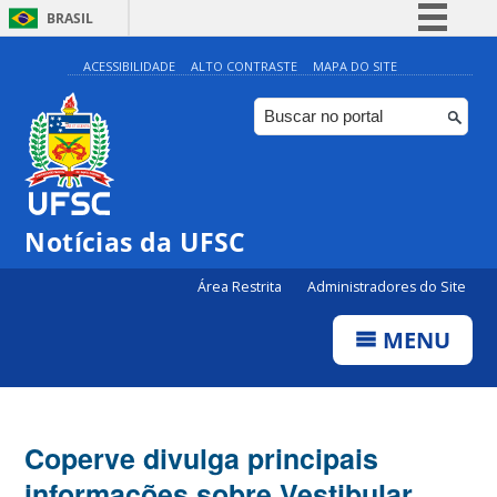
BRASIL
Simplifique!
ACESSIBILIDADE
ALTO CONTRASTE
MAPA DO SITE
Comunica BR
Participe
Acesso à informação
Legislação
Notícias da UFSC
Canais
Área Restrita
Administradores do Site
MENU
Coperve divulga principais
informações sobre Vestibular