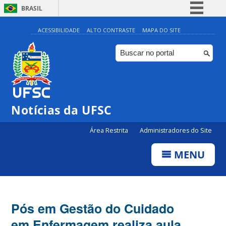
BRASIL
Simplifique!
ACESSIBILIDADE
ALTO CONTRASTE
MAPA DO SITE
Comunica BR
Participe
Acesso à informação
Legislação
Notícias da UFSC
Canais
Área Restrita
Administradores do Site
MENU
Pós em Gestão do Cuidado
em Enfermagem realiza aula