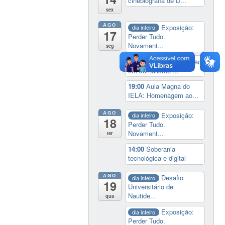
cinebiografia de D...
sex
AGO
Exposição:
dia inteiro
17
Perder Tudo.
Novament...
seg
16:00
Curso de formação
em Jornalismo ...
19:00
Aula Magna do
IELA: Homenagem ao...
AGO
Exposição:
dia inteiro
18
Perder Tudo.
Novament...
ter
14:00
Soberania
tecnológica e digital
AGO
Desafio
dia inteiro
19
Universitário de
Nautide...
qua
Exposição:
dia inteiro
Perder Tudo.