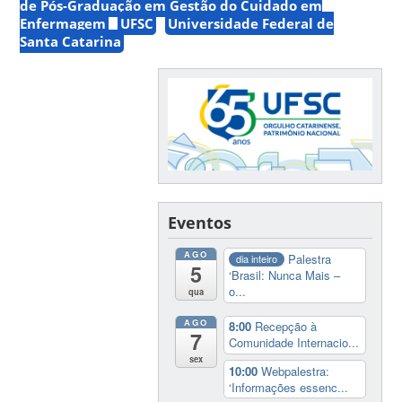
de Pós-Graduação em Gestão do Cuidado em
Enfermagem
UFSC
Universidade Federal de
Santa Catarina
Eventos
AGO
Palestra
dia inteiro
5
‘Brasil: Nunca Mais –
o...
qua
AGO
8:00
Recepção à
7
Comunidade Internacio...
sex
10:00
Webpalestra:
‘Informações essenc...