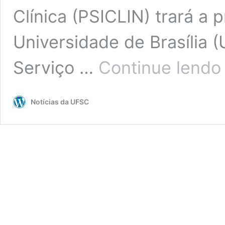
Clínica (PSICLIN) trará a 
Universidade de Brasília (
C
Serviço …
Continue lendo
“
Notícias da UFSC
n
U
D
P