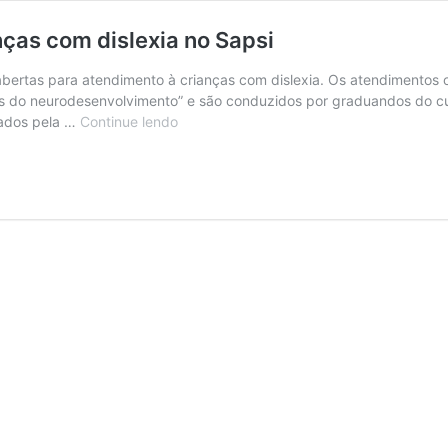
ças com dislexia no Sapsi
bertas para atendimento à crianças com dislexia. Os atendimentos 
nos do neurodesenvolvimento” e são conduzidos por graduandos do cu
nados pela …
Continue lendo
Vagas
abertas
para
atendimento
a
crianças
com
dislexia
no
Sapsi