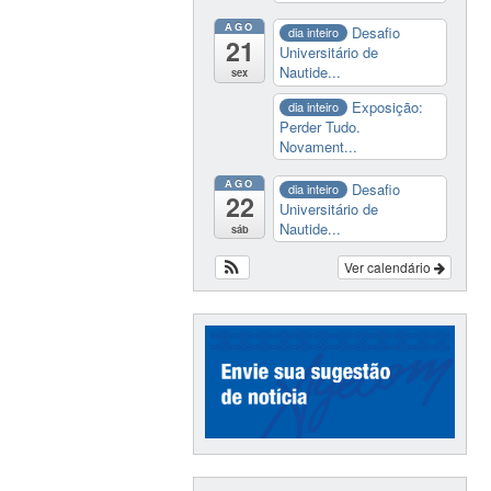
AGO
Desafio
dia inteiro
21
Universitário de
Nautide...
sex
Exposição:
dia inteiro
Perder Tudo.
Novament...
AGO
Desafio
dia inteiro
22
Universitário de
Nautide...
sáb
Ver calendário