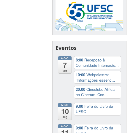
Eventos
AGO
8:00
Recepção à
7
Comunidade Internacio...
sex
10:00
Webpalestra:
‘Informações essenc...
20:00
Cineclube África
no Cinema: ‘Coc...
AGO
9:00
Feira do Livro da
10
UFSC
seg
AGO
9:00
Feira do Livro da
11