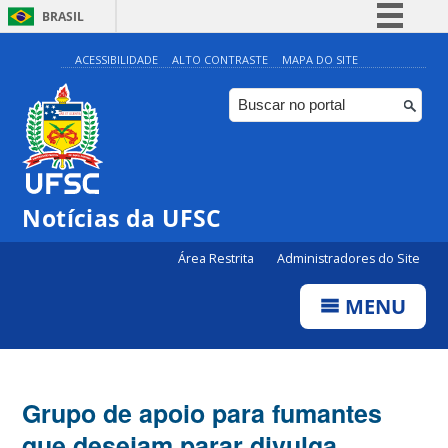
BRASIL
Simplifique!
ACESSIBILIDADE
ALTO CONTRASTE
MAPA DO SITE
Comunica BR
Participe
Acesso à informação
Legislação
Notícias da UFSC
Canais
Área Restrita
Administradores do Site
MENU
Grupo de apoio para fumantes
que desejam parar divulga