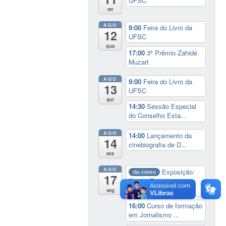
UFSC
ter
AGO
9:00
Feira do Livro da
12
UFSC
qua
17:00
3º Prêmio Zahidé
Muzart
AGO
9:00
Feira do Livro da
13
UFSC
qui
14:30
Sessão Especial
do Conselho Esta...
AGO
14:00
Lançamento da
14
cinebiografia de D...
sex
AGO
Exposição:
dia inteiro
17
Perder Tudo.
Novament...
seg
16:00
Curso de formação
em Jornalismo ...