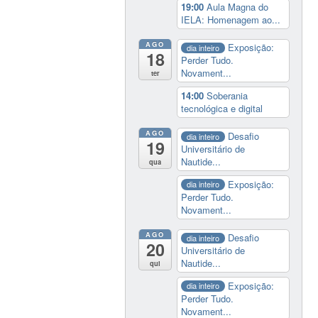
19:00
Aula Magna do
IELA: Homenagem ao...
AGO
Exposição:
dia inteiro
18
Perder Tudo.
Novament...
ter
14:00
Soberania
tecnológica e digital
AGO
Desafio
dia inteiro
19
Universitário de
Nautide...
qua
Exposição:
dia inteiro
Perder Tudo.
Novament...
AGO
Desafio
dia inteiro
20
Universitário de
Nautide...
qui
Exposição:
dia inteiro
Perder Tudo.
Novament...