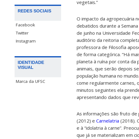
vegetais.”
REDES SOCIAIS
O impacto da agropecuária n
Facebook
debatidos durante a Semana 
de junho na Universidade Fed
Twitter
auditório da reitoria comple
Instagram
professora de Filosofia apose
de forma categórica. “Há ma
planeta à ruína por conta da
IDENTIDADE
VISUAL
animais, que serão depois s
população humana no mundo.
Marca da UFSC
come regularmente carnes, q
minutos seguintes ela prende
apresentando dados que reve
As informações são fruto de 
(2012) e
Carnelatria
(2018). O
e à “idolatria à carne”. Pre
que já se materializam em ci