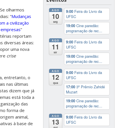
 Se olharmos
AGO
9:00
Feira do Livro da
10
ias: “
Mudanças
UFSC
seg
m a civilização
19:00
Cine paredão:
s empresas
”
programação de rec...
atérias reportam
AGO
9:00
Feira do Livro da
s diversas áreas:
11
UFSC
propor uma nova
ter
gere
crise
19:00
Cine paredão:
programação de rec...
AGO
9:00
Feira do Livro da
12
, entretanto, o
UFSC
qua
ais nas últimas
17:00
3º Prêmio Zahidé
istas dizem que já
Muzart
temas está toda a
19:00
Cine paredão:
rganização das
programação de rec...
omo forma de
AGO
origem animal,
9:00
Feira do Livro da
13
UFSC
nativas à base de
qui