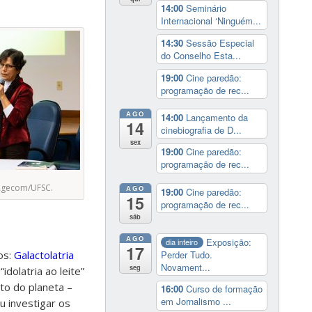
14:00
Seminário
Internacional ‘Ninguém...
14:30
Sessão Especial
do Conselho Esta...
19:00
Cine paredão:
programação de rec...
AGO
14:00
Lançamento da
14
cinebiografia de D...
sex
19:00
Cine paredão:
programação de rec...
Agecom/UFSC.
AGO
19:00
Cine paredão:
15
programação de rec...
sáb
AGO
Exposição:
dia inteiro
17
Perder Tudo.
os:
Galactolatria
Novament...
seg
dolatria ao leite”
to do planeta –
16:00
Curso de formação
em Jornalismo ...
u investigar os