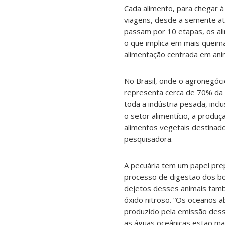
Cada alimento, para chegar 
viagens, desde a semente at
passam por 10 etapas, os al
o que implica em mais queima
alimentação centrada em anim
No Brasil, onde o agronegóci
representa cerca de 70% da e
toda a indústria pesada, in
o setor alimentício, a produ
alimentos vegetais destina
pesquisadora.
A pecuária tem um papel pre
processo de digestão dos bo
dejetos desses animais ta
óxido nitroso. “Os oceanos 
produzido pela emissão dess
as águas oceânicas estão mai