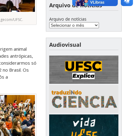
Arquivo de notícias
Arquivo de notícias
Agecom/UFSC.
Audiovisual
origem animal
ades antrópicas,
 considerarmos só
 no Brasil. Os
ôs a