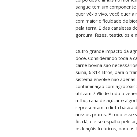
sangue tem um componente mo
quer vê-lo vivo, você quer 
com maior dificuldade de bi
pela terra. E das canaletas 
gordura, fezes, testículos e
Outro grande impacto da ag
doce. Considerando toda a ca
carne bovina são necessários 
suína, 6.814 litros; para o fr
sistema envolve não apenas
contaminação com agrotóxicos
utilizam 75% de todo o venen
milho, cana de açúcar e algo
representam a dieta básica d
nossos pratos. E todo esse v
fica lá, ele se espalha pelo a
os lençóis freáticos, para os 