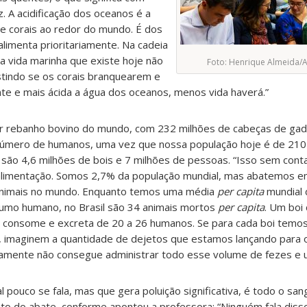
. A acidificação dos oceanos é a
de corais ao redor do mundo. É dos
alimenta prioritariamente. Na cadeia
a vida marinha que existe hoje não
Foto: Henrique Almeida/
stindo se os corais branquearem e
e e mais ácida a água dos oceanos, menos vida haverá.”
or rebanho bovino do mundo, com 232 milhões de cabeças de gad
número de humanos, uma vez que nossa população hoje é de 210
a são 4,6 milhões de bois e 7 milhões de pessoas. “Isso sem cont
 alimentação. Somos 2,7% da população mundial, mas abatemos em
 animais no mundo. Enquanto temos uma média
per capita
mundial 
umo humano, no Brasil são 34 animais mortos
per capita
. Um boi
e consome e excreta de 20 a 26 humanos. Se para cada boi tem
 imaginem a quantidade de dejetos que estamos lançando para 
ivamente não consegue administrar todo esse volume de fezes e u
 pouco se fala, mas que gera poluição significativa, é todo o san
o do abate, conforme apontou a professora: “Ninguém fala diss