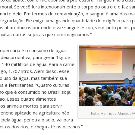
ral. Se você fura intencionalmente o corpo do outro e o faz sa
a morte dele. Em termos de contaminação, o sangue é uma das ma
odegradação. Ele exige uma grande quantidade de oxigênio para p
dos abatedouros por onde esse sangue escoa, vem junto pelos, pe
 muitas outras sujeiras que nem imaginamos.”
ropecuária é o consumo de água
deia produtiva, para gerar 1kg de
140 mil litros de água. Para a carne
ango, 1.707 litros. Além disso, esse
 o uso da água, mas também sua
 e fertilizantes. “Quatro culturas
o que é consumido no Brasil: soja,
dão. Esses quatro alimentos
os animais mortos para servir
eneno aplicado na agricultura não
Foto: Henrique Almeida/
r, pela água, penetra o solo, vai para
leitos dos rios, e chega até os oceanos.”