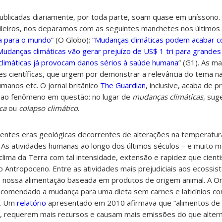
Publicadas diariamente, por toda parte, soam quase em uníssono.
ileiros, nos deparamos com as seguintes manchetes nos últimos d
ia para o mundo
” (O Globo); “
Mudanças climáticas podem acabar co
Mudanças climáticas vão gerar prejuízo de US$ 1 tri para grande
limáticas já provocam danos sérios à saúde humana
” (G1). As m
s científicas, que urgem por demonstrar a relevância do tema na
humanos etc. O jornal britânico
The Guardian
, inclusive, acaba de 
 ao fenômeno em questão: no lugar de
mudanças climáticas
, su
ca
ou
colapso climático
.
rentes eras geológicas decorrentes de alterações na temperatura
 As atividades humanas ao longo dos últimos séculos – e muito m
lima da Terra com tal intensidade, extensão e rapidez que cient
 Antropoceno. Entre as atividades mais prejudiciais aos ecossis
e nossa alimentação baseada em produtos de origem animal. A O
comendado a mudança para uma dieta sem carnes e laticínios c
l. Um
relatório
apresentado em 2010 afirmava que “alimentos de 
os, requerem mais recursos e causam mais emissões do que alter