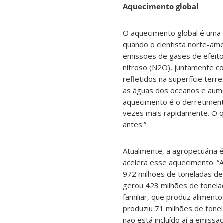
Aquecimento global
O aquecimento global é uma d
quando o cientista norte-am
emissões de gases de efeito
nitroso (N2O), juntamente c
refletidos na superfície terr
as águas dos oceanos e aum
aquecimento é o derretiment
vezes mais rapidamente. O 
antes.”
Atualmente, a agropecuária 
acelera esse aquecimento. “
972 milhões de toneladas de
gerou 423 milhões de tonelad
familiar, que produz aliment
produziu 71 milhões de tone
não está incluído aí a emiss