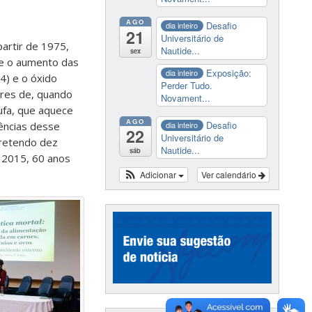
AGO
Desafio
dia inteiro
21
Universitário de
artir de 1975,
Nautide...
sex
re o aumento das
Exposição:
dia inteiro
4) e o óxido
Perder Tudo.
ares de, quando
Novament...
tufa, que aquece
AGO
Desafio
ências desse
dia inteiro
22
Universitário de
rretendo dez
Nautide...
sáb
 2015, 60 anos
Adicionar
Ver calendário