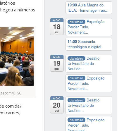
latórios
19:00
Aula Magna do
e chegou a números
IELA: Homenagem ao...
AGO
Exposição:
dia inteiro
18
Perder Tudo.
Novament...
ter
14:00
Soberania
tecnológica e digital
AGO
Desafio
dia inteiro
19
Universitário de
Nautide...
qua
Exposição:
dia inteiro
Perder Tudo.
Novament...
Agecom/UFSC.
AGO
Desafio
dia inteiro
20
Universitário de
de comida?
Nautide...
qui
em carnes,
Exposição:
dia inteiro
Perder Tudo.
Novament...