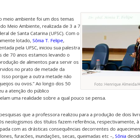
o meio ambiente foi um dos temas
do Meio Ambiente, realizada de 3 a 7
eral de Santa Catarina (UFSC). Com o
tamente lotado,
Sônia T. Felipe
,
ntada pela UFSC, iniciou sua palestra
is de 70 anos estamos levando o
 produção de alimentos para servir os
ervidos no prato de metade da
 Isso porque a outra metade não
ueijos ou ovos.” Ao longo dos 50
Foto: Henrique Almeida/
u a atenção do público
lam uma realidade sobre a qual pouco se pensa.
pesquisas que a professora realizou para a produção de dois livr
s neologismos dos títulos fazem referência, respectivamente, à “i
ocupada com as drásticas consequências decorrentes do aquecimen
clones, furacões, inundações, secas, queimadas etc –,
Sônia
decidi