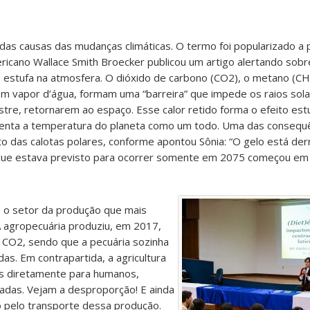
as causas das mudanças climáticas. O termo foi popularizado a p
ericano Wallace Smith Broecker publicou um artigo alertando sob
 estufa na atmosfera. O dióxido de carbono (CO2), o metano (CH
om vapor d’água, formam uma “barreira” que impede os raios sol
estre, retornarem ao espaço. Esse calor retido forma o efeito es
enta a temperatura do planeta como um todo. Uma das consequ
o das calotas polares, conforme apontou Sônia: “O gelo está de
que estava previsto para ocorrer somente em 2075 começou em
é o setor da produção que mais
A agropecuária produziu, em 2017,
 CO2, sendo que a pecuária sozinha
as. Em contrapartida, a agricultura
os diretamente para humanos,
ladas. Vejam a desproporção! E ainda
ão pelo transporte dessa produção.