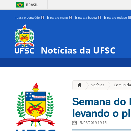
BRASIL
Ir para o conteúdo
1
Ir para o menu
2
Ir para a busca
3
Ir para o rodapé
4
Notícias da UFSC
Notícias
Comunida
Semana do M
levando o pl
15/06/2019 19:15