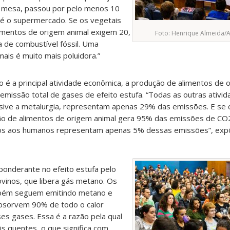
à mesa, passou por pelo menos 10
é o supermercado. Se os vegetais
imentos de origem animal exigem 20,
Foto: Henrique Almeida/
 de combustível fóssil. Uma
ais é muito mais poluidora.”
o é a principal atividade econômica, a produção de alimentos de 
missão total de gases de efeito estufa. “Todas as outras ativid
clusive a metalurgia, representam apenas 29% das emissões. E se
ção de alimentos de origem animal gera 95% das emissões de CO2
dos aos humanos representam apenas 5% dessas emissões”, exp
ponderante no efeito estufa pelo
vinos, que libera gás metano. Os
mbém seguem emitindo metano e
absorvem 90% de todo o calor
es gases. Essa é a razão pela qual
s quentes, o que significa com