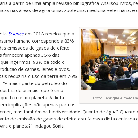
a a partir de uma ampla revisão bibliográfica. Analisou livros, re
micas nas áreas de agronomia, zootecnia, medicina veterinária, 
ista
Science
em 2018 revelou que a
consumo humano corresponde a 83%
 das emissões de gases de efeito
as fornecem apenas 35% das
s que ingerimos. 93% de todo o
produção de carnes, leites e ovos.
is reduziria o uso da terra em 76%
 “A maior parte do petróleo do
dústria de animais, que é uma
que temos no planeta. A dieta
Foto: Henrique Almeida/
 Tem implicações não apenas para os
comer, mas também na biodiversidade. Quanto de água? Quanto 
to de emissão de gases de efeito estufa essa dieta centrada 
para o planeta?”, indagou Sônia.