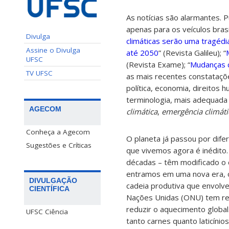
As notícias são alarmantes. 
apenas para os veículos bras
Divulga
climáticas serão uma tragéd
Assine o Divulga
até 2050
” (Revista Galileu); “
UFSC
(Revista Exame); “
Mudanças c
TV UFSC
as mais recentes constataçõe
política, economia, direitos 
terminologia, mais adequada
AGECOM
climática
,
emergência climáti
Conheça a Agecom
O planeta já passou por dife
Sugestões e Críticas
que vivemos agora é inédito.
décadas – têm modificado o c
entramos em uma nova era, o
DIVULGAÇÃO
cadeia produtiva que envolv
CIENTÍFICA
Nações Unidas (ONU) tem re
reduzir o aquecimento globa
UFSC Ciência
tanto carnes quanto laticíni