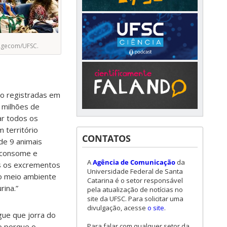
Agecom/UFSC.
o registradas em
 milhões de
ar todos os
 território
CONTATOS
de 9 animais
 consome e
A
Agência de Comunicação
da
os os excrementos
Universidade Federal de Santa
o meio ambiente
Catarina é o setor responsável
rina.”
pela atualização de notícias no
site da UFSC. Para solicitar uma
divulgação, acesse
o site
.
gue que jorra do
Para falar com qualquer setor da
o porque o