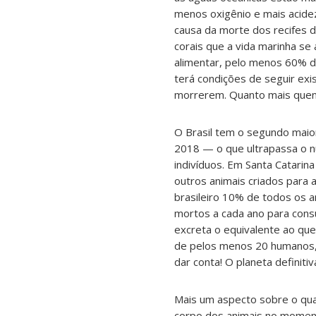
menos oxigênio e mais acidez
causa da morte dos recifes 
corais que a vida marinha se 
alimentar, pelo menos 60% d
terá condições de seguir exi
morrerem. Quanto mais quent
O Brasil tem o segundo mai
2018 — o que ultrapassa o 
indivíduos. Em Santa Catarin
outros animais criados para
brasileiro 10% de todos os
mortos a cada ano para cons
excreta o equivalente ao qu
de pelos menos 20 humanos,
dar conta! O planeta definit
Mais um aspecto sobre o qual
corpo dos animais no moment