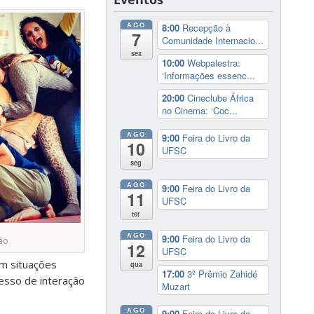
AGO
8:00
Recepção à
7
Comunidade Internacio...
sex
10:00
Webpalestra:
‘Informações essenc...
20:00
Cineclube África
no Cinema: ‘Coc...
AGO
9:00
Feira do Livro da
10
UFSC
seg
AGO
9:00
Feira do Livro da
11
UFSC
ter
AGO
9:00
Feira do Livro da
ção
12
UFSC
em situações
qua
17:00
3º Prêmio Zahidé
cesso de interação
Muzart
AGO
9:00
Feira do Livro da