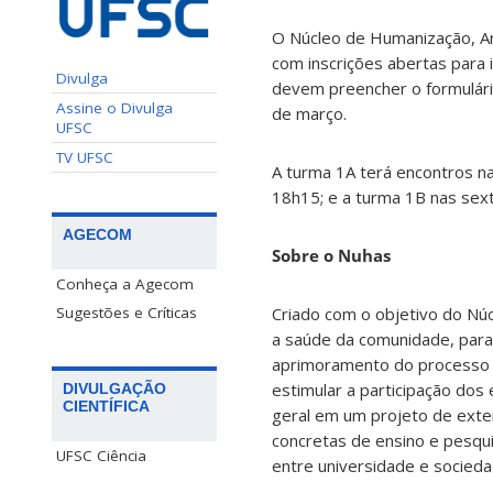
O Núcleo de Humanização, Ar
com inscrições abertas para 
Divulga
devem preencher o formulári
Assine o Divulga
de março.
UFSC
TV UFSC
A turma 1A terá encontros na
18h15; e a turma 1B nas sext
AGECOM
Sobre o Nuhas
Conheça a Agecom
Sugestões e Críticas
Criado com o objetivo do Núc
a saúde da comunidade, para
aprimoramento do processo 
estimular a participação do
DIVULGAÇÃO
CIENTÍFICA
geral em um projeto de exten
concretas de ensino e pesqui
UFSC Ciência
entre universidade e socieda