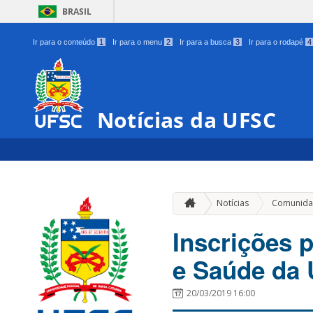
BRASIL
Ir para o conteúdo
1
Ir para o menu
2
Ir para a busca
3
Ir para o rodapé
4
Notícias da UFSC
Notícias
Comunida
Inscrições 
e Saúde da
20/03/2019 16:00