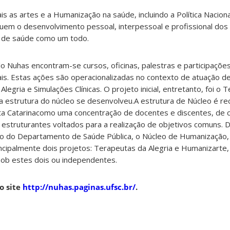
s as artes e a Humanização na saúde, incluindo a Política Nacion
luem o desenvolvimento pessoal, interpessoal e profissional dos 
 de saúde como um todo.
lo Nuhas encontram-se cursos, oficinas, palestras e participaçõ
turais. Estas ações são operacionalizadas no contexto de atuação d
egria e Simulações Clínicas. O projeto inicial, entretanto, foi o 
a a estrutura do núcleo se desenvolveu.A estrutura de Núcleo é r
ta Catarinacomo uma concentração de docentes e discentes, de 
os estruturantes voltados para a realização de objetivos comuns. 
to do Departamento de Saúde Pública, o Núcleo de Humanização,
cipalmente dois projetos: Terapeutas da Alegria e Humanizarte,
sob estes dois ou independentes.
o site
http://nuhas.paginas.ufsc.br/
.