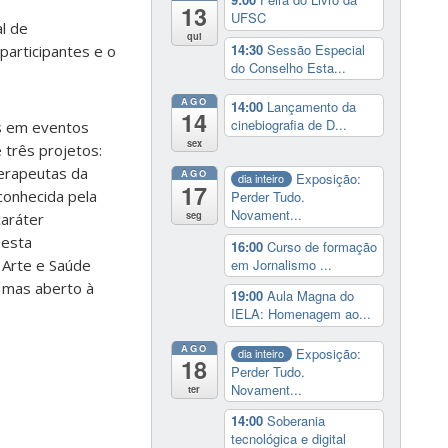
13
UFSC
al de
qui
14:30
Sessão Especial
participantes e o
do Conselho Esta...
AGO
14:00
Lançamento da
14
cinebiografia de D...
es em eventos
sex
e três projetos:
Terapeutas da
AGO
Exposição:
dia inteiro
17
econhecida pela
Perder Tudo.
Novament...
seg
caráter
Desta
16:00
Curso de formação
em Jornalismo ...
 Arte e Saúde
 mas aberto à
19:00
Aula Magna do
IELA: Homenagem ao...
AGO
Exposição:
dia inteiro
18
Perder Tudo.
Novament...
ter
14:00
Soberania
tecnológica e digital