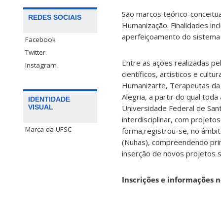
São marcos teórico-conceituai
REDES SOCIAIS
Humanização. Finalidades inc
aperfeiçoamento do sistema
Facebook
Twitter
Entre as ações realizadas pe
Instagram
científicos, artísticos e cul
Humanizarte, Terapeutas da Al
Alegria, a partir do qual tod
IDENTIDADE
Universidade Federal de San
VISUAL
interdisciplinar, com projet
Marca da UFSC
forma,registrou-se, no âmbi
(Nuhas), compreendendo prin
inserção de novos projetos 
Inscrições e informações n