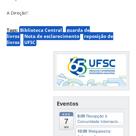
A Direção”.
Tags:
Biblioteca Central
guarda de
livros
Nota de esclarecimento
reposição de
livros
UFSC
Eventos
AGO
8:00
Recepção à
7
Comunidade Internacio...
sex
10:00
Webpalestra: