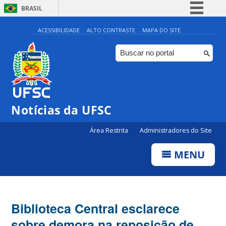
BRASIL
Simplifique!
ACESSIBILIDADE
ALTO CONTRASTE
MAPA DO SITE
Comunica BR
Participe
Acesso à informação
Legislação
Notícias da UFSC
Canais
Área Restrita
Administradores do Site
MENU
Biblioteca Central esclarece
sobre demora na reposição de