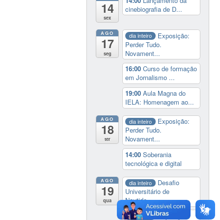
14:00
Lançamento da
14
cinebiografia de D...
sex
AGO
Exposição:
dia inteiro
17
Perder Tudo.
Novament...
seg
16:00
Curso de formação
em Jornalismo ...
19:00
Aula Magna do
IELA: Homenagem ao...
AGO
Exposição:
dia inteiro
18
Perder Tudo.
Novament...
ter
14:00
Soberania
tecnológica e digital
AGO
Desafio
dia inteiro
19
Universitário de
Nautide...
qua
Exposição:
dia inteiro