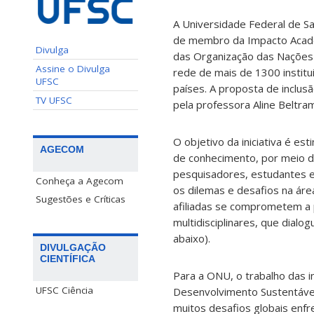
A Universidade Federal de Sa
de membro da Impacto Acad
Divulga
das Organização das Nações
Assine o Divulga
rede de mais de 1300 instit
UFSC
países. A proposta de inclus
TV UFSC
pela professora Aline Beltra
O objetivo da iniciativa é es
AGECOM
de conhecimento, por meio 
pesquisadores, estudantes 
Conheça a Agecom
os dilemas e desafios na área
Sugestões e Críticas
afiliadas se comprometem a p
multidisciplinares, que dia
abaixo).
DIVULGAÇÃO
CIENTÍFICA
Para a ONU, o trabalho das 
UFSC Ciência
Desenvolvimento Sustentável
muitos desafios globais enfr