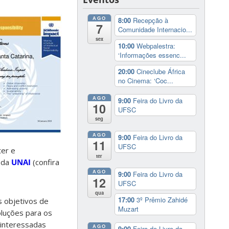
AGO
8:00
Recepção à
7
Comunidade Internacio...
sex
10:00
Webpalestra:
‘Informações essenc...
20:00
Cineclube África
no Cinema: ‘Coc...
AGO
9:00
Feira do Livro da
10
UFSC
seg
AGO
9:00
Feira do Livro da
11
UFSC
ter e
ter
s da
UNAI
(confira
AGO
9:00
Feira do Livro da
12
UFSC
qua
17:00
3º Prêmio Zahidé
s objetivos de
Muzart
luções para os
 interessadas
AGO
9:00
Feira do Livro da