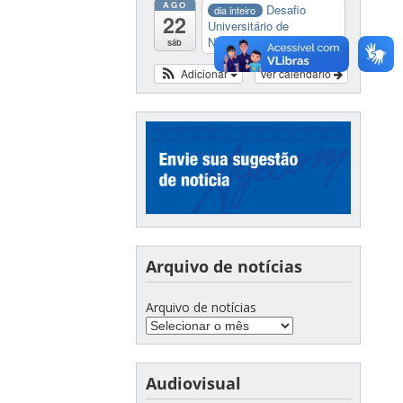
AGO
Desafio
dia inteiro
22
Universitário de
Nautide...
sáb
Adicionar
Ver calendário
Arquivo de notícias
Arquivo de notícias
Audiovisual