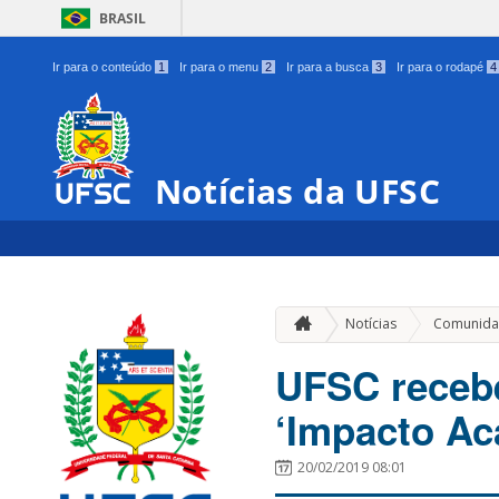
BRASIL
Ir para o conteúdo
1
Ir para o menu
2
Ir para a busca
3
Ir para o rodapé
4
Notícias da UFSC
Notícias
Comunida
UFSC recebe
‘Impacto A
20/02/2019 08:01