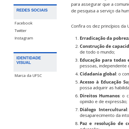
para assegurar que a comunid
REDES SOCIAIS
de pesquisa a serviço da hu
Facebook
Confira os dez princípios da 
Twitter
Erradicação da pobrez
Instagram
Construção de capaci
de todo o mundo;
IDENTIDADE
Educação para todas 
VISUAL
pessoas, independente de
Cidadania global
: o co
Marca da UFSC
Acesso à Educação Su
possa adquirir as habili
Direitos Humanos
: o 
opinião e de expressão;
Diálogo Intercultural
desaparecimento da into
Paz e resolução de co