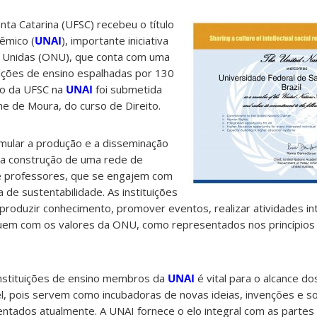
nta Catarina (UFSC) recebeu o título
êmico (
UNAI
), importante iniciativa
 Unidas (ONU), que conta com uma
uições de ensino espalhadas por 130
ão da UFSC na
UNAI
foi submetida
me de Moura, do curso de Direito.
timular a produção e a disseminação
da construção de uma rede de
e professores, que se engajem com
 de sustentabilidade. As instituições
roduzir conhecimento, promover eventos, realizar atividades in
loguem com os valores da ONU, como representados nos princípio
instituições de ensino membros da
UNAI
é vital para o alcance do
, pois servem como incubadoras de novas ideias, invenções e so
entados atualmente. A UNAI fornece o elo integral com as partes