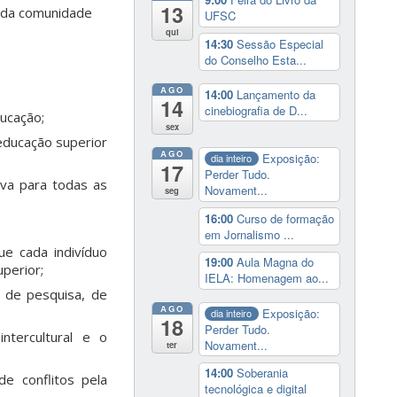
13
e da comunidade
UFSC
qui
14:30
Sessão Especial
do Conselho Esta...
AGO
14:00
Lançamento da
14
cinebiografia de D...
ucação;
sex
educação superior
AGO
Exposição:
dia inteiro
17
Perder Tudo.
va para todas as
Novament...
seg
16:00
Curso de formação
em Jornalismo ...
e cada indivíduo
19:00
Aula Magna do
perior;
IELA: Homenagem ao...
e de pesquisa, de
AGO
Exposição:
dia inteiro
18
Perder Tudo.
tercultural e o
Novament...
ter
14:00
Soberania
e conflitos pela
tecnológica e digital