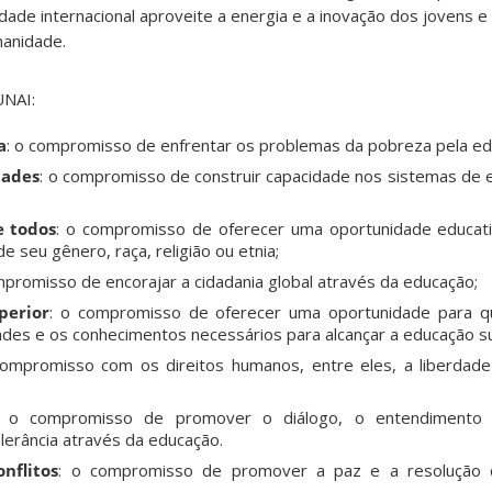
ade internacional aproveite a energia e a inovação dos jovens 
manidade.
UNAI:
a
: o compromisso de enfrentar os problemas da pobreza pela ed
dades
: o compromisso de construir capacidade nos sistemas de 
e todos
: o compromisso de oferecer uma oportunidade educati
 seu gênero, raça, religião ou etnia;
mpromisso de encorajar a cidadania global através da educação;
perior
: o compromisso de oferecer uma oportunidade para qu
dades e os conhecimentos necessários para alcançar a educação su
compromisso com os direitos humanos, entre eles, a liberdad
: o compromisso de promover o diálogo, o entendimento in
lerância através da educação.
nflitos
: o compromisso de promover a paz e a resolução d