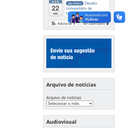
AGO
Desafio
dia inteiro
22
Universitário de
Nautide...
sáb
Adicionar
Ver calendário
Arquivo de notícias
Arquivo de notícias
Audiovisual