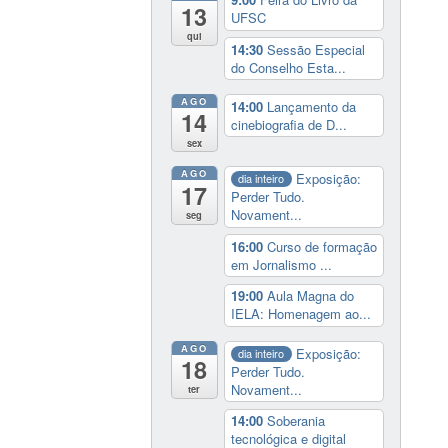
13
UFSC
qui
14:30
Sessão Especial
do Conselho Esta...
AGO
14:00
Lançamento da
14
cinebiografia de D...
sex
AGO
Exposição:
dia inteiro
17
Perder Tudo.
Novament...
seg
16:00
Curso de formação
em Jornalismo ...
19:00
Aula Magna do
IELA: Homenagem ao...
AGO
Exposição:
dia inteiro
18
Perder Tudo.
Novament...
ter
14:00
Soberania
tecnológica e digital