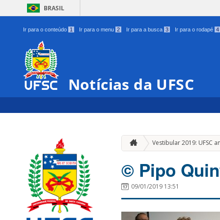
BRASIL
Ir para o conteúdo
1
Ir para o menu
2
Ir para a busca
3
Ir para o rodapé
4
Notícias da UFSC
Vestibular 2019: UFSC 
© Pipo Quin
09/01/2019 13:51