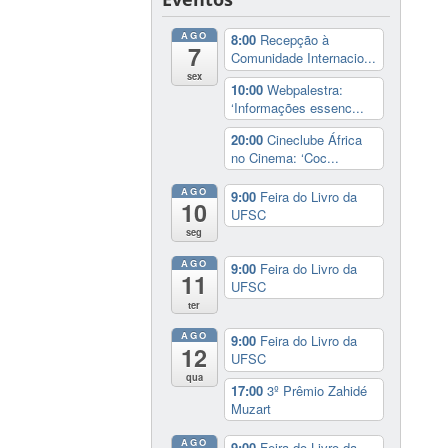
AGO
8:00
Recepção à
7
Comunidade Internacio...
sex
10:00
Webpalestra:
‘Informações essenc...
20:00
Cineclube África
no Cinema: ‘Coc...
AGO
9:00
Feira do Livro da
10
UFSC
seg
AGO
9:00
Feira do Livro da
11
UFSC
ter
AGO
9:00
Feira do Livro da
12
UFSC
qua
17:00
3º Prêmio Zahidé
Muzart
AGO
9:00
Feira do Livro da