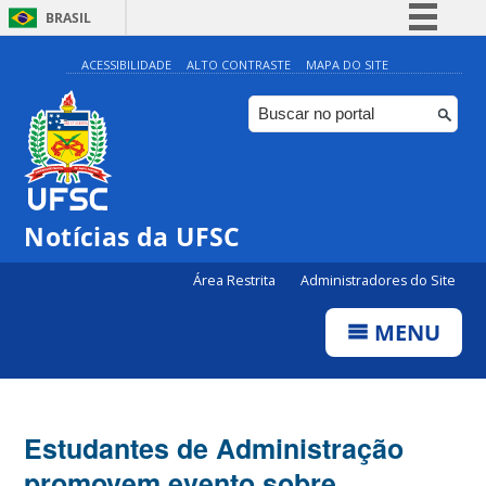
BRASIL
Simplifique!
ACESSIBILIDADE
ALTO CONTRASTE
MAPA DO SITE
Comunica BR
Participe
Acesso à informação
Legislação
Notícias da UFSC
Canais
Área Restrita
Administradores do Site
MENU
Estudantes de Administração
promovem evento sobre