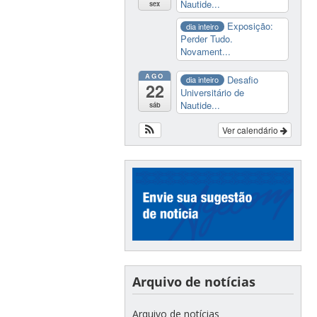
Nautide...
sex
Exposição:
dia inteiro
Perder Tudo.
Novament...
AGO
Desafio
dia inteiro
22
Universitário de
Nautide...
sáb
Ver calendário
Arquivo de notícias
Arquivo de notícias