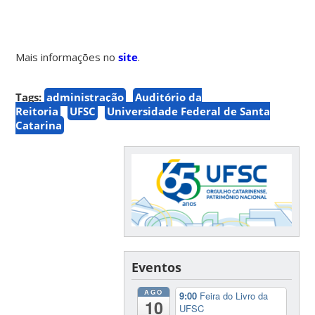
Mais informações no
site
.
Tags:
administração
Auditório da
Reitoria
UFSC
Universidade Federal de Santa
Catarina
Eventos
AGO
9:00
Feira do Livro da
10
UFSC