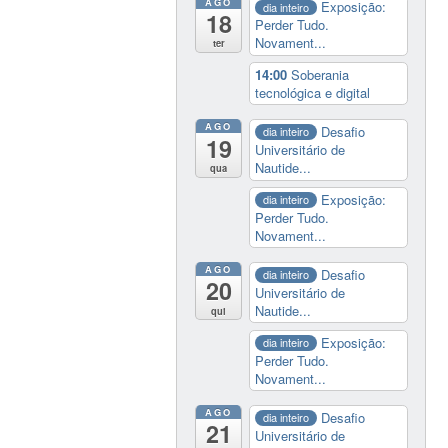
AGO
Exposição:
dia inteiro
18
Perder Tudo.
Novament...
ter
14:00
Soberania
tecnológica e digital
AGO
Desafio
dia inteiro
19
Universitário de
Nautide...
qua
Exposição:
dia inteiro
Perder Tudo.
Novament...
AGO
Desafio
dia inteiro
20
Universitário de
Nautide...
qui
Exposição:
dia inteiro
Perder Tudo.
Novament...
AGO
Desafio
dia inteiro
21
Universitário de