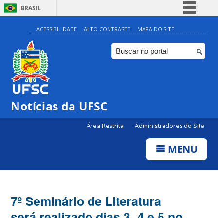
BRASIL
Simplifique!
ACESSIBILIDADE
ALTO CONTRASTE
MAPA DO SITE
Comunica BR
Participe
Acesso à informação
Legislação
Notícias da UFSC
Canais
Área Restrita
Administradores do Site
MENU
7º Seminário de Literatura
será realizado dias 3, 4 e 5 no