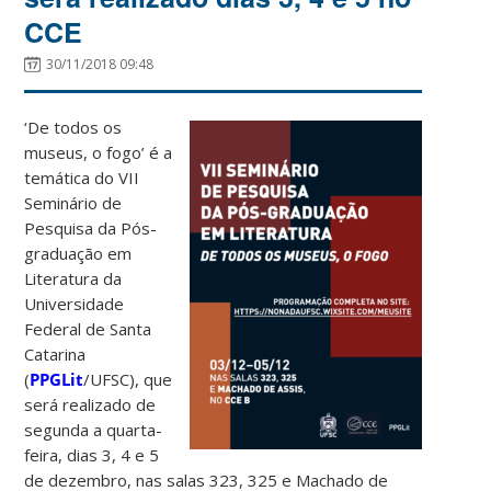
CCE
30/11/2018 09:48
‘De todos os
museus, o fogo’ é a
temática do VII
Seminário de
Pesquisa da Pós-
graduação em
Literatura da
Universidade
Federal de Santa
Catarina
(
PPGLit
/UFSC), que
será realizado de
segunda a quarta-
feira, dias 3, 4 e 5
de dezembro, nas salas 323, 325 e Machado de