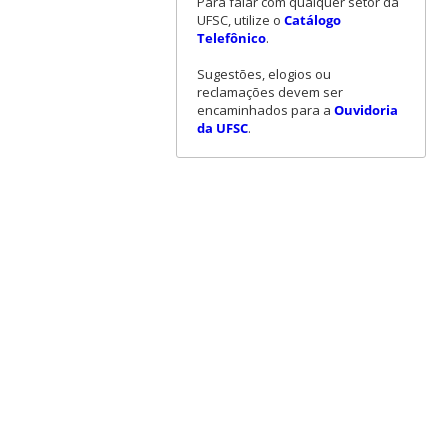
Para falar com qualquer setor da
UFSC, utilize o
Catálogo
Telefônico
.
Sugestões, elogios ou
reclamações devem ser
encaminhados para a
Ouvidoria
da UFSC
.