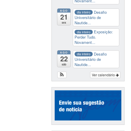
Novament...
AGO
Desafio
dia inteiro
21
Universitário de
Nautide...
sex
Exposição:
dia inteiro
Perder Tudo.
Novament...
AGO
Desafio
dia inteiro
22
Universitário de
Nautide...
sáb
Ver calendário