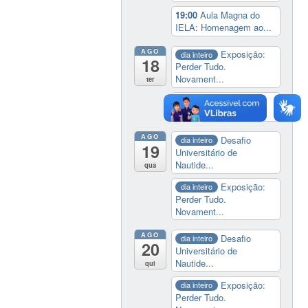
19:00
Aula Magna do
IELA: Homenagem ao...
AGO
Exposição:
dia inteiro
18
Perder Tudo.
Novament...
ter
14:00
Soberania
tecnológica e digital
AGO
Desafio
dia inteiro
19
Universitário de
Nautide...
qua
Exposição:
dia inteiro
Perder Tudo.
Novament...
AGO
Desafio
dia inteiro
20
Universitário de
Nautide...
qui
Exposição:
dia inteiro
Perder Tudo.