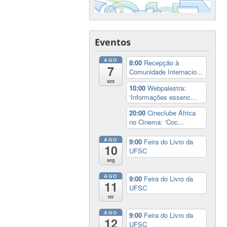
Eventos
AGO
8:00
Recepção à
7
Comunidade Internacio...
sex
10:00
Webpalestra:
‘Informações essenc...
20:00
Cineclube África
no Cinema: ‘Coc...
AGO
9:00
Feira do Livro da
10
UFSC
seg
AGO
9:00
Feira do Livro da
11
UFSC
ter
AGO
9:00
Feira do Livro da
12
UFSC