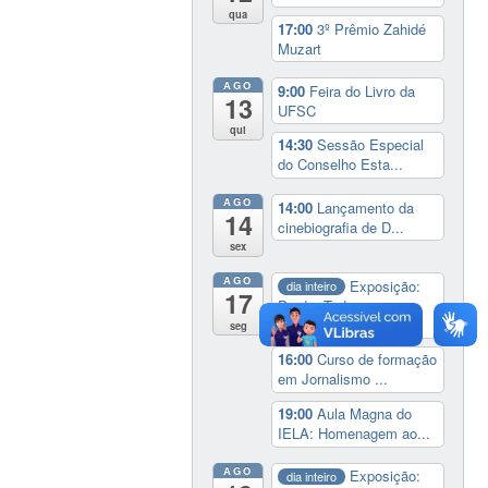
qua
17:00
3º Prêmio Zahidé
Muzart
AGO
9:00
Feira do Livro da
13
UFSC
qui
14:30
Sessão Especial
do Conselho Esta...
AGO
14:00
Lançamento da
14
cinebiografia de D...
sex
AGO
Exposição:
dia inteiro
17
Perder Tudo.
Novament...
seg
16:00
Curso de formação
em Jornalismo ...
19:00
Aula Magna do
IELA: Homenagem ao...
AGO
Exposição:
dia inteiro