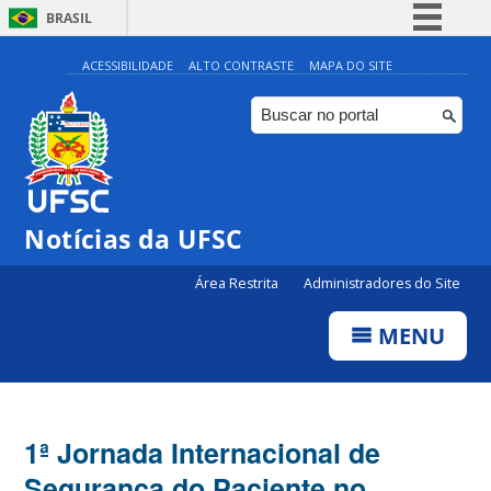
BRASIL
Simplifique!
ACESSIBILIDADE
ALTO CONTRASTE
MAPA DO SITE
Comunica BR
Participe
Acesso à informação
Legislação
Notícias da UFSC
Canais
Área Restrita
Administradores do Site
MENU
1ª Jornada Internacional de
Segurança do Paciente no