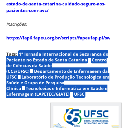
estado-de-santa-catarina-cuidado-seguro-aos-
pacientes-com-avc/
Inscrições:
https://fap6.fapeu.org.br/scripts/fapeufap.pl/swfwfap4
Tags:
1ª Jornada Internacional de Segurança do
Paciente no Estado de Santa Catarina
Centro
de Ciências da Saúde
(CCS/UFSC)
Departamento de Enfermagem da
UFSC
Laboratório de Produção Tecnológica em
Saúde e Grupo de Pesquisa
Clínica
Tecnologias e Informática em Saúde e
Enfermagem (LAPETEC/GIATE)
UFSC