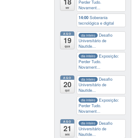
18
Perder Tudo.
Novament...
ter
14:00
Soberania
tecnológica e digital
AGO
Desafio
dia inteiro
19
Universitário de
Nautide...
qua
Exposição:
dia inteiro
Perder Tudo.
Novament...
AGO
Desafio
dia inteiro
20
Universitário de
Nautide...
qui
Exposição:
dia inteiro
Perder Tudo.
Novament...
AGO
Desafio
dia inteiro
21
Universitário de
Nautide...
sex